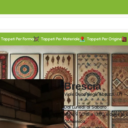
Tappeti Per Forma
Tappeti Per Materiale
Tappeti Per Origine
Brescia
Viale Duca degli Abruzzi, 171 
Dal Lunedì al Sabato :
dalle 9.00 alle 13.00 e dalle 15.
Domenica :