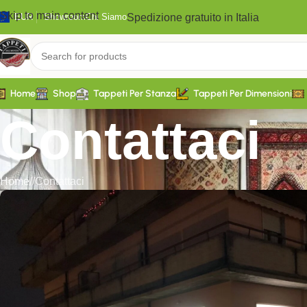
Skip to main content
Spedizione gratuito in Italia
EUR
Showroom
Chi Siamo
Home
Shop
Tappeti Per Stanza
Tappeti Per Dimensioni
Contattaci
Home
/
Contattaci