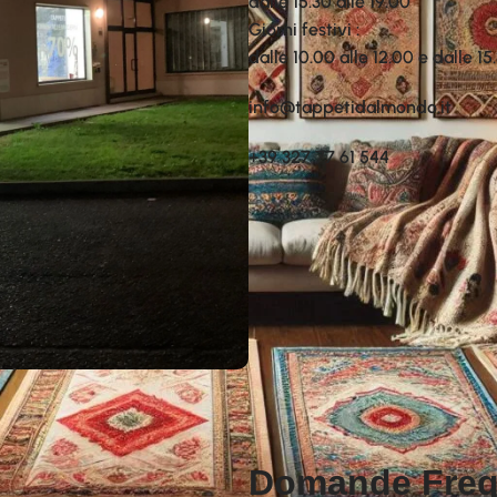
dalle 15.30 alle 19.00
Giorni festivi :
dalle 10.00 alle 12.00 e dalle 15
info@tappetidalmondo.it
+39 327 77 61 544
Domande Freq