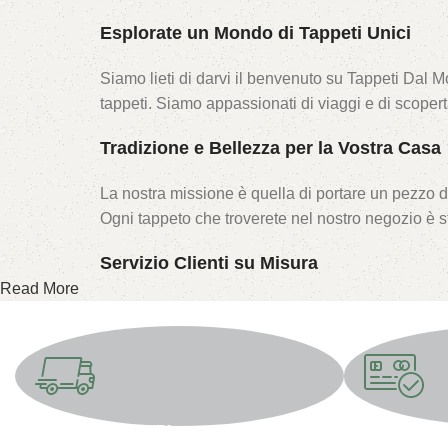
Esplorate un Mondo di Tappeti Unici
Siamo lieti di darvi il benvenuto su Tappeti Dal M
tappeti. Siamo appassionati di viaggi e di scoper
Tradizione e Bellezza per la Vostra Casa
La nostra missione è quella di portare un pezzo di
Ogni tappeto che troverete nel nostro negozio è s
Servizio Clienti su Misura
Read More
Siamo qui per guidarvi nella scelta del tappeto per
e lasciatevi ispirare dalla bellezza dei tappeti da
Benvenuti nel Nostro Universo Tessile
Benvenuti nel nostro universo tessile, dove ogni t
SPEDIZIONE GRATUITA
Metodi di paga