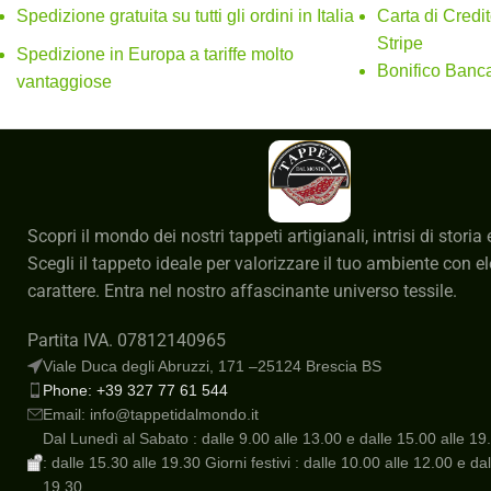
trovare il complemento perfetto per il vostro spaz
Spedizione gratuita su tutti gli ordini in Italia
Carta di Credi
Stripe
Spedizione in Europa a tariffe molto
Bonifico Banca
vantaggiose
Scopri il mondo dei nostri tappeti artigianali, intrisi di storia 
Scegli il tappeto ideale per valorizzare il tuo ambiente con 
carattere. Entra nel nostro affascinante universo tessile.
Partita IVA. 07812140965
Viale Duca degli Abruzzi, 171 –25124 Brescia BS
Phone: +39 327 77 61 544
Email: info@tappetidalmondo.it
Dal Lunedì al Sabato : dalle 9.00 alle 13.00 e dalle 15.00 alle 
: dalle 15.30 alle 19.30 Giorni festivi : dalle 10.00 alle 12.00 e da
19.30