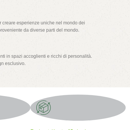
 per creare esperienze uniche nel mondo dei
 proveniente da diverse parti del mondo.
i in spazi accoglienti e ricchi di personalità.
gn esclusivo.
 e professionale. Esplorate il nostro assortimento
Resi gratuiti
 la nostra passione per i tappeti e di aiutarvi a