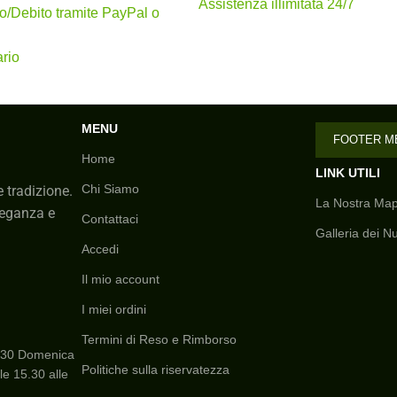
io. Grazie per aver scelto Tappeti Dal Mondo, dove la bellezza e 
Assistenza illimitata 24/7
to/Debito tramite PayPal o
rio
MENU
FOOTER M
Home
LINK UTILI
Chi Siamo
e tradizione.
La Nostra Map
eleganza e
Contattaci
Galleria dei Nu
Accedi
Il mio account
I miei ordini
Termini di Reso e Rimborso
19.30 Domenica
Politiche sulla riservatezza
lle 15.30 alle