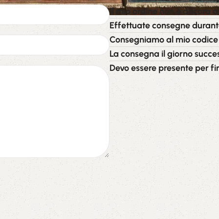
Il mio ordine non è ancora a
Effettuate consegne durante 
Consegniamo al mio codice
La consegna il giorno success
Devo essere presente per f