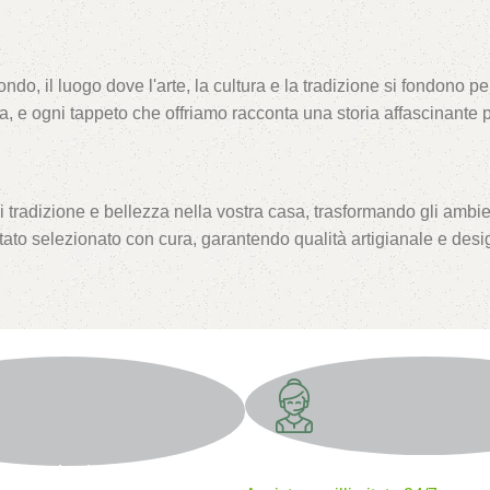
ondo, il luogo dove l'arte, la cultura e la tradizione si fondono
ta, e ogni tappeto che offriamo racconta una storia affascinante
 tradizione e bellezza nella vostra casa, trasformando gli ambient
tato selezionato con cura, garantendo qualità artigianale e desi
fetto per le vostre esigenze, offrendo un servizio clienti attento
l mondo.
Supporto 24/7
appeto è un viaggio in sé. Siamo entusiasti di condividere con voi
mento sicuri