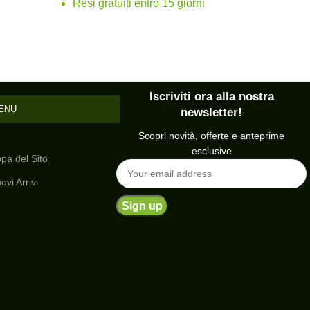
la tradizione si incontrano.
Resi gratuiti entro 15 giorni
Iscriviti ora alla nostra
ENU
newsletter!
Scopri novità, offerte e anteprime
esclusive
pa del Sito
ovi Arrivi