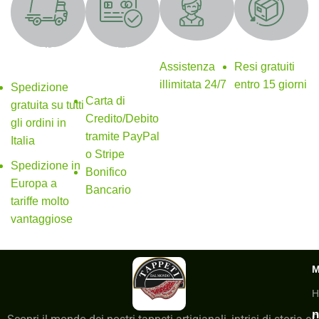
Supporto 24/7
Resi gratuiti
SPEDIZIONE
Metodi di
GRATUITA
pagamento
Assistenza
Resi gratuiti
sicuri
illimitata 24/7
entro 15 giorni
Spedizione
Carta di
gratuita su tutti
Credito/Debito
gli ordini in
tramite PayPal
Italia
o Stripe
Spedizione in
Bonifico
Europa a
Bancario
tariffe molto
vantaggiose
H
n
C