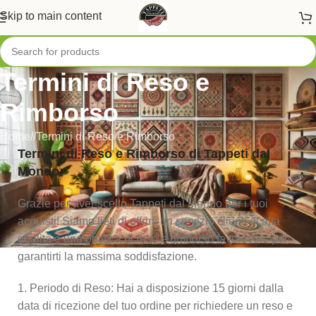
Skip to main content
Termini di Reso e
Rimborso
Home
/
Termini di Reso e Rimborso
Termini di Reso e Rimborso di Tappeti dal
Mondo:
Grazie per aver scelto Tappeti dal Mondo per i tuoi
acquisti! Siamo lieti di offrirti un servizio clienti di alta
qualità e una politica di reso e rimborso favorevole per
garantirti la massima soddisfazione.
1. Periodo di Reso: Hai a disposizione 15 giorni dalla
data di ricezione del tuo ordine per richiedere un reso e