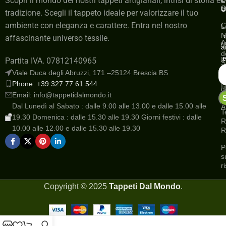
Scopri il mondo dei nostri tappeti artigianali, intrisi di storia e
L
S
U
tradizione. Scegli il tappeto ideale per valorizzare il tuo
ambiente con eleganza e carattere. Entra nel nostro
C
L
N
affascinante universo tessile.
A
M
a
d
e
I
Partita IVA. 07812140965
S
a
Viale Duca degli Abruzzi, 171 –25124 Brescia BS
G
Phone: +39 327 77 61 544
I
d
Email: info@tappetidalmondo.it
o
N
Dal Lunedì al Sabato : dalle 9.00 alle 13.00 e dalle 15.00 alle
A
T
19.30 Domenica : dalle 15.30 alle 19.30 Giorni festivi : dalle
R
10.00 alle 12.00 e dalle 15.30 alle 19.30
R
P
s
r
Copyright ©
2025
Tappeti Dal Mondo
.