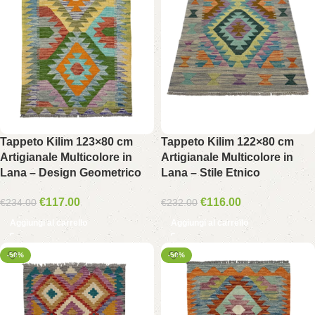
Tappeto Kilim 123×80 cm
Tappeto Kilim 122×80 cm
Artigianale Multicolore in
Artigianale Multicolore in
Lana – Design Geometrico
Lana – Stile Etnico
€
117.00
€
116.00
€
234.00
€
232.00
Aggiungi al carrello
Aggiungi al carrello
-50%
-50%