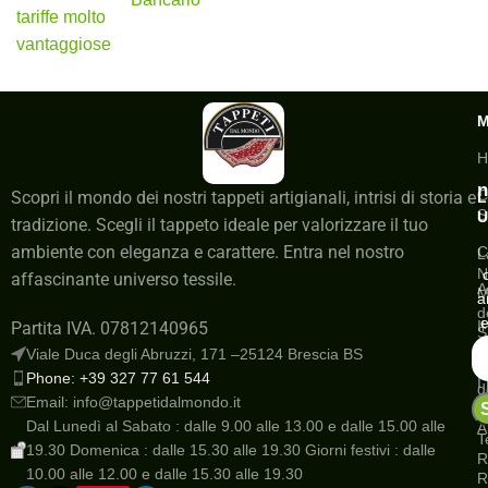
tariffe molto
vantaggiose
H
n
C
Scopri il mondo dei nostri tappeti artigianali, intrisi di storia e
L
S
U
tradizione. Scegli il tappeto ideale per valorizzare il tuo
ambiente con eleganza e carattere. Entra nel nostro
C
L
N
affascinante universo tessile.
A
M
a
d
e
I
Partita IVA. 07812140965
S
a
Viale Duca degli Abruzzi, 171 –25124 Brescia BS
G
Phone: +39 327 77 61 544
I
d
Email: info@tappetidalmondo.it
o
N
Dal Lunedì al Sabato : dalle 9.00 alle 13.00 e dalle 15.00 alle
A
T
19.30 Domenica : dalle 15.30 alle 19.30 Giorni festivi : dalle
R
10.00 alle 12.00 e dalle 15.30 alle 19.30
R