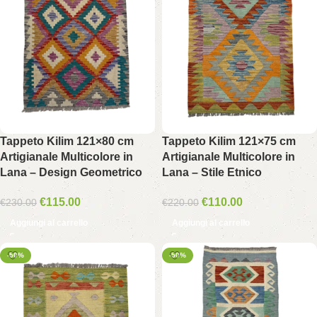
Tappeto Kilim 121×80 cm
Tappeto Kilim 121×75 cm
Artigianale Multicolore in
Artigianale Multicolore in
Lana – Design Geometrico
Lana – Stile Etnico
€
115.00
€
110.00
€
230.00
€
220.00
Aggiungi al carrello
Aggiungi al carrello
-50%
-50%