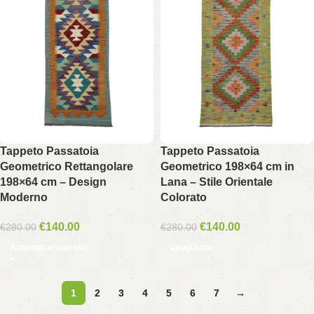
Tappeto Passatoia
Tappeto Passatoia
Geometrico Rettangolare
Geometrico 198×64 cm in
198×64 cm – Design
Lana – Stile Orientale
Moderno
Colorato
€
140.00
€
140.00
€
280.00
€
280.00
Aggiungi al carrello
Leggi tutto
1
2
3
4
5
6
7
→