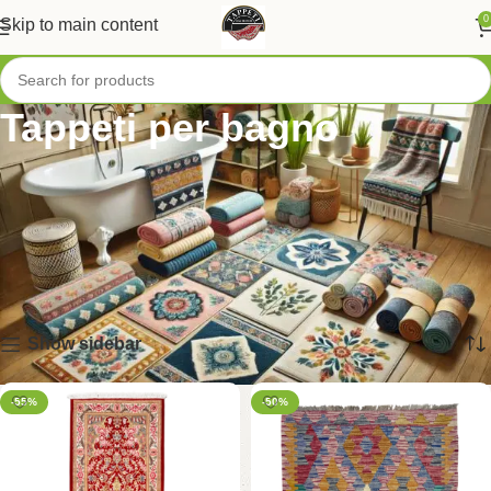
0
Skip to main content
Tappeti per bagno
Scegli i tappeti per bagno che uniscono estetica e praticità.
Rinnova il tuo bagno con le nostre proposte, perfette per ogni
stile e esigenza.
Home
/
Tappeti per Stanza
/
Tappeti per bagno
Visualizzazione di 1-12 di 75 risultati
Show sidebar
-55%
-50%