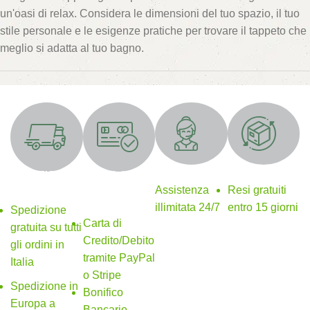
un'oasi di relax. Considera le dimensioni del tuo spazio, il tuo
stile personale e le esigenze pratiche per trovare il tappeto che
meglio si adatta al tuo bagno.
Supporto 24/7
Resi gratuiti
SPEDIZIONE
Metodi di
GRATUITA
pagamento
Assistenza
Resi gratuiti
sicuri
illimitata 24/7
entro 15 giorni
Spedizione
Carta di
gratuita su tutti
Credito/Debito
gli ordini in
tramite PayPal
Italia
o Stripe
Spedizione in
Bonifico
Europa a
Bancario