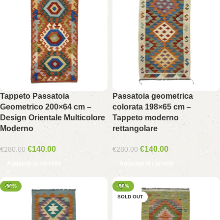
Tappeto Passatoia
Passatoia geometrica
Geometrico 200×64 cm –
colorata 198×65 cm –
Design Orientale Multicolore
Tappeto moderno
Moderno
rettangolare
€
140.00
€
140.00
€
280.00
€
280.00
Aggiungi al carrello
Aggiungi al carrello
-50%
-50%
SOLD OUT