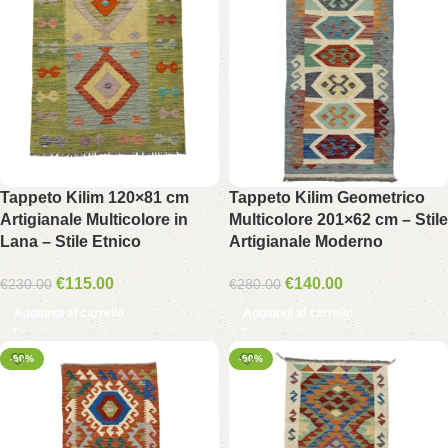
Tappeto Kilim 120×81 cm
Tappeto Kilim Geometrico
Artigianale Multicolore in
Multicolore 201×62 cm – Stile
Lana – Stile Etnico
Artigianale Moderno
€
115.00
€
140.00
€
230.00
€
280.00
Aggiungi al carrello
Aggiungi al carrello
-50%
-50%