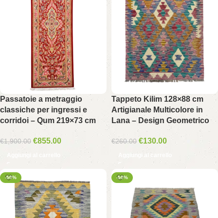
Passatoie a metraggio
Tappeto Kilim 128×88 cm
classiche per ingressi e
Artigianale Multicolore in
corridoi – Qum 219×73 cm
Lana – Design Geometrico
€
855.00
€
130.00
€
1,900.00
€
260.00
Aggiungi al carrello
Aggiungi al carrello
-50%
-50%