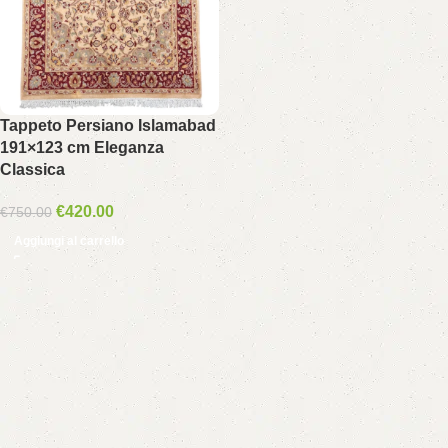
Tappeto Persiano Islamabad
191×123 cm Eleganza
Classica
€
420.00
€
750.00
Aggiungi al carrello