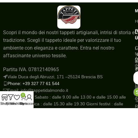
H
n
C
Scopri il mondo dei nostri tappeti artigianali, intrisi di storia e
L
S
U
tradizione. Scegli il tappeto ideale per valorizzare il tuo
ambiente con eleganza e carattere. Entra nel nostro
C
L
N
affascinante universo tessile.
A
M
a
d
e
I
Partita IVA. 07812140965
S
a
Viale Duca degli Abruzzi, 171 –25124 Brescia BS
G
Phone: +39 327 77 61 544
I
d
Email: info@tappetidalmondo.it
o
N
0
Dal Lunedì al Sabato : dalle 9.00 alle 13.00 e dalle 15.00 alle
A
T
19.30 Domenica : dalle 15.30 alle 19.30 Giorni festivi : dalle
Shop
Filters
Wishlist
Cart
My account
R
10.00 alle 12.00 e dalle 15.30 alle 19.30
R
Save
P
s
r