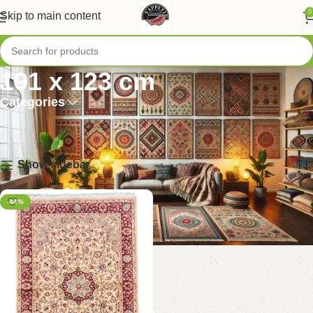
0
Skip to main content
191 x 123 cm
Categories
Home
/
Prodotto Dimensione
/
191 x 123 cm
Visualizzazione del risultato
Show sidebar
-44%