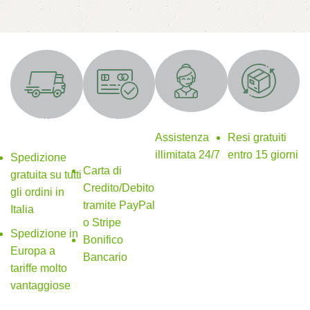
Supporto 24/7
Resi gratuiti
SPEDIZIONE
Metodi di
GRATUITA
pagamento
Assistenza
Resi gratuiti
sicuri
illimitata 24/7
entro 15 giorni
Spedizione
Carta di
gratuita su tutti
Credito/Debito
gli ordini in
tramite PayPal
Italia
o Stripe
Spedizione in
Bonifico
Europa a
Bancario
tariffe molto
vantaggiose