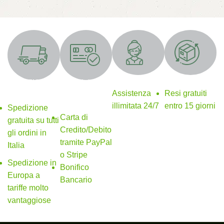
Supporto 24/7
Resi gratuiti
SPEDIZIONE
Metodi di
GRATUITA
pagamento
Assistenza
Resi gratuiti
sicuri
illimitata 24/7
entro 15 giorni
Spedizione
Carta di
gratuita su tutti
Credito/Debito
gli ordini in
tramite PayPal
Italia
o Stripe
Spedizione in
Bonifico
Europa a
Bancario
tariffe molto
vantaggiose