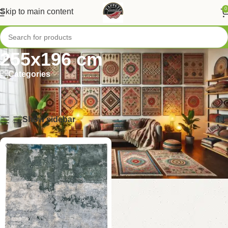
0
Skip to main content
255x196 cm
Categories
Home
/
Prodotto Dimensione
/
255x196 cm
Visualizzazione del risultato
Show sidebar