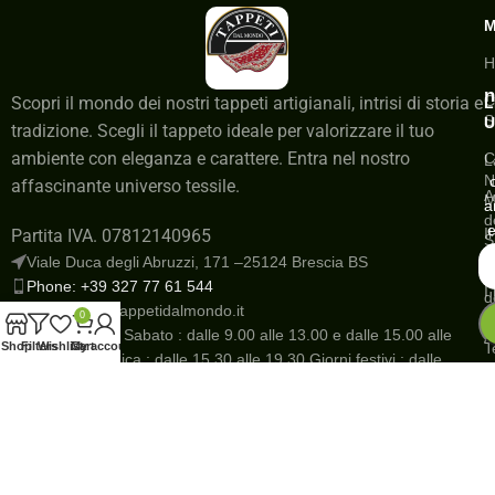
H
n
C
Scopri il mondo dei nostri tappeti artigianali, intrisi di storia e
L
S
U
tradizione. Scegli il tappeto ideale per valorizzare il tuo
ambiente con eleganza e carattere. Entra nel nostro
C
L
N
affascinante universo tessile.
A
M
a
d
e
I
Partita IVA. 07812140965
S
a
Viale Duca degli Abruzzi, 171 –25124 Brescia BS
G
Phone: +39 327 77 61 544
I
d
Email: info@tappetidalmondo.it
o
N
0
Dal Lunedì al Sabato : dalle 9.00 alle 13.00 e dalle 15.00 alle
A
Shop
Filters
Wishlist
Cart
My account
T
19.30 Domenica : dalle 15.30 alle 19.30 Giorni festivi : dalle
R
10.00 alle 12.00 e dalle 15.30 alle 19.30
R
Save
P
s
r