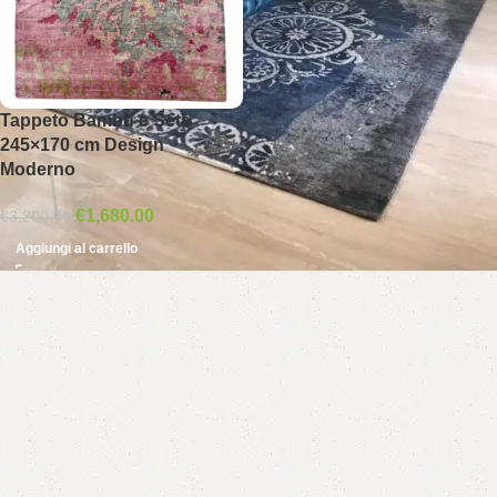
Tappeto Bambù e Seta
245×170 cm Design
Moderno
€
1,680.00
€
3,200.00
Aggiungi al carrello