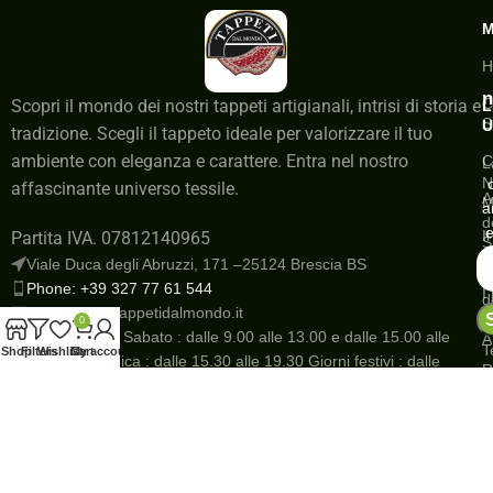
H
n
C
Scopri il mondo dei nostri tappeti artigianali, intrisi di storia e
L
S
U
tradizione. Scegli il tappeto ideale per valorizzare il tuo
ambiente con eleganza e carattere. Entra nel nostro
C
L
N
affascinante universo tessile.
A
M
a
d
e
I
Partita IVA. 07812140965
S
a
Viale Duca degli Abruzzi, 171 –25124 Brescia BS
G
Phone: +39 327 77 61 544
I
d
Email: info@tappetidalmondo.it
o
N
0
Dal Lunedì al Sabato : dalle 9.00 alle 13.00 e dalle 15.00 alle
A
T
Shop
Filters
Wishlist
Cart
My account
19.30 Domenica : dalle 15.30 alle 19.30 Giorni festivi : dalle
R
10.00 alle 12.00 e dalle 15.30 alle 19.30
R
Save
P
s
r