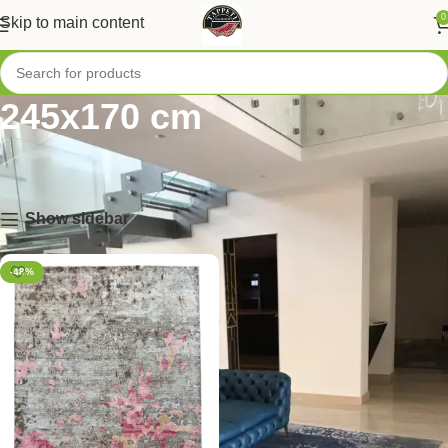
0
Skip to main content
245x170 cm
Home
/
Tappeti per Dimensioni
/
Tappeti Grandi
/
245x170 cm
Visualizzazione del risultato
Show sidebar
-48%