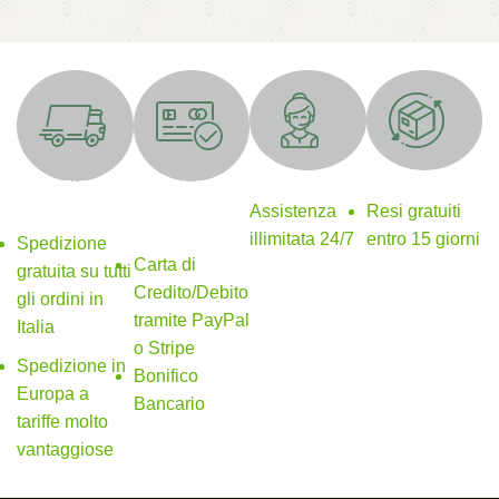
Supporto 24/7
Resi gratuiti
SPEDIZIONE
Metodi di
GRATUITA
pagamento
Assistenza
Resi gratuiti
sicuri
illimitata 24/7
entro 15 giorni
Spedizione
Carta di
gratuita su tutti
Credito/Debito
gli ordini in
tramite PayPal
Italia
o Stripe
Spedizione in
Bonifico
Europa a
Bancario
tariffe molto
vantaggiose