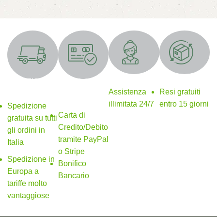
Supporto 24/7
Resi gratuiti
SPEDIZIONE
Metodi di
GRATUITA
pagamento
Assistenza
Resi gratuiti
sicuri
illimitata 24/7
entro 15 giorni
Spedizione
Carta di
gratuita su tutti
Credito/Debito
gli ordini in
tramite PayPal
Italia
o Stripe
Spedizione in
Bonifico
Europa a
Bancario
tariffe molto
vantaggiose