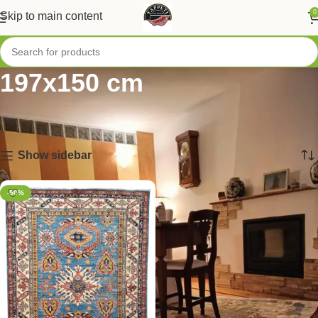
0
Skip to main content
197x150 cm
Home
/
Tappeti per Dimensioni
/
Tappeti Medi
/
197x150 cm
Visualizzazione del risultato
Show sidebar
-50%