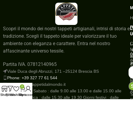
H
n
C
Scopri il mondo dei nostri tappeti artigianali, intrisi di storia e
L
S
U
tradizione. Scegli il tappeto ideale per valorizzare il tuo
ambiente con eleganza e carattere. Entra nel nostro
C
L
N
affascinante universo tessile.
A
M
a
d
e
I
Partita IVA. 07812140965
S
a
Viale Duca degli Abruzzi, 171 –25124 Brescia BS
G
Phone: +39 327 77 61 544
I
d
Email: info@tappetidalmondo.it
o
N
0
Dal Lunedì al Sabato : dalle 9.00 alle 13.00 e dalle 15.00 alle
A
T
Shop
Filters
Wishlist
Cart
My account
19.30 Domenica : dalle 15.30 alle 19.30 Giorni festivi : dalle
R
10.00 alle 12.00 e dalle 15.30 alle 19.30
R
Save
P
s
r