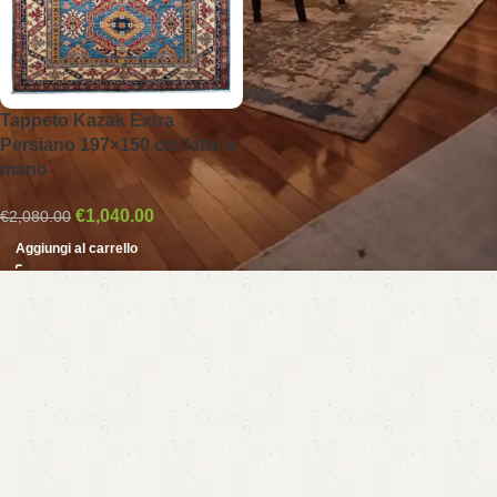
Tappeto Kazak Extra
Persiano 197×150 cm fatto a
mano
€
1,040.00
€
2,080.00
Aggiungi al carrello