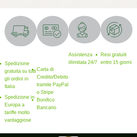
Supporto 24/7
Resi gratuiti
SPEDIZIONE
Metodi di
GRATUITA
pagamento
Assistenza
Resi gratuiti
sicuri
illimitata 24/7
entro 15 giorni
Spedizione
Carta di
gratuita su tutti
Credito/Debito
gli ordini in
tramite PayPal
Italia
o Stripe
Spedizione in
Bonifico
Europa a
Bancario
tariffe molto
vantaggiose