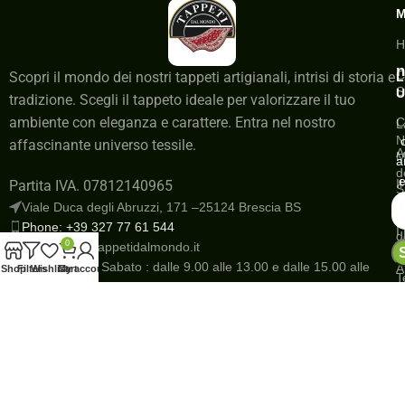
H
n
C
Scopri il mondo dei nostri tappeti artigianali, intrisi di storia e
L
S
U
tradizione. Scegli il tappeto ideale per valorizzare il tuo
ambiente con eleganza e carattere. Entra nel nostro
C
L
N
affascinante universo tessile.
A
M
a
d
e
I
Partita IVA. 07812140965
S
a
Viale Duca degli Abruzzi, 171 –25124 Brescia BS
G
Phone: +39 327 77 61 544
I
d
0
Email: info@tappetidalmondo.it
o
N
Dal Lunedì al Sabato : dalle 9.00 alle 13.00 e dalle 15.00 alle
A
Shop
Filters
Wishlist
Cart
My account
T
19.30 Domenica : dalle 15.30 alle 19.30 Giorni festivi : dalle
R
10.00 alle 12.00 e dalle 15.30 alle 19.30
R
Save
P
s
r