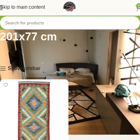
0
Skip to main content
201x77 cm
Home
/
Tappeti per Dimensioni
/
Tappeti Piccoli
/
201x77 cm
Visualizzazione del risultato
Show sidebar