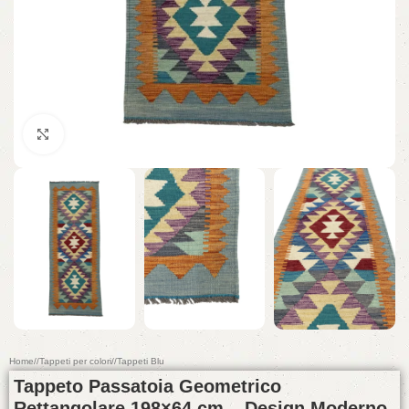
Click to enlarge
Home
/
Tappeti per colori
/
Tappeti Blu
Tappeto Passatoia Geometrico
Rettangolare 198×64 cm – Design Moderno