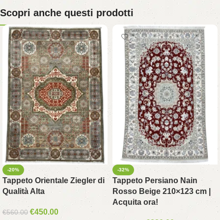
Scopri anche questi prodotti
-20%
-32%
Tappeto Orientale Ziegler di
Tappeto Persiano Nain
Qualità Alta
Rosso Beige 210×123 cm |
Acquita ora!
€
450.00
€
560.00