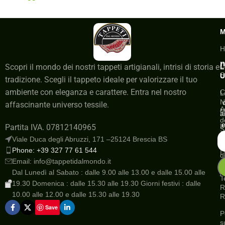
H
n
C
Scopri il mondo dei nostri tappeti artigianali, intrisi di storia e
L
S
U
tradizione. Scegli il tappeto ideale per valorizzare il tuo
ambiente con eleganza e carattere. Entra nel nostro
C
L
N
affascinante universo tessile.
A
M
a
d
e
I
Partita IVA. 07812140965
S
a
Viale Duca degli Abruzzi, 171 –25124 Brescia BS
G
Phone: +39 327 77 61 544
I
d
Email: info@tappetidalmondo.it
o
N
Dal Lunedì al Sabato : dalle 9.00 alle 13.00 e dalle 15.00 alle
A
T
19.30 Domenica : dalle 15.30 alle 19.30 Giorni festivi : dalle
R
10.00 alle 12.00 e dalle 15.30 alle 19.30
R
Save
P
s