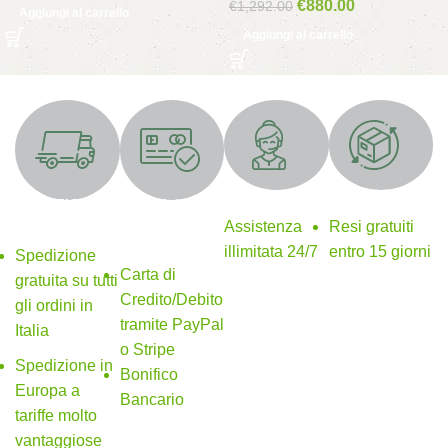
€
880.00
€
1,292.00
Aggiungi al carrello
Aggiungi al carrello
Supporto 24/7
Resi gratuiti
SPEDIZIONE
Metodi di
GRATUITA
pagamento
Assistenza
Resi gratuiti
sicuri
illimitata 24/7
entro 15 giorni
Spedizione
Carta di
gratuita su tutti
Credito/Debito
gli ordini in
tramite PayPal
Italia
o Stripe
Spedizione in
Bonifico
Europa a
Bancario
tariffe molto
vantaggiose