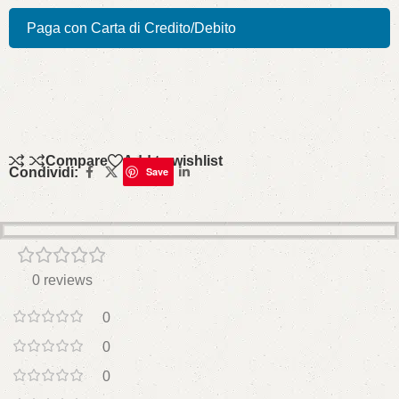
Paga con Carta di Credito/Debito
Compare
Add to wishlist
Condividi:
Save
0 reviews
0
0
0