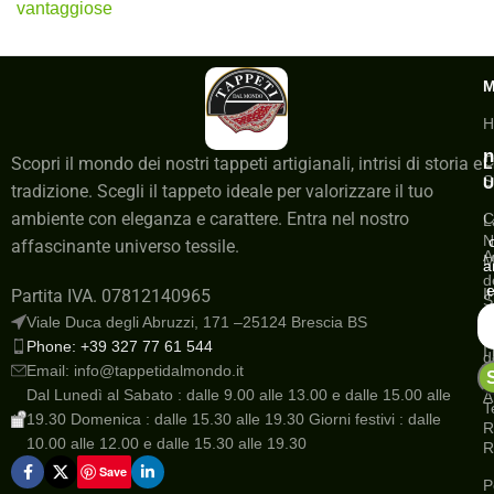
vantaggiose
H
n
C
Scopri il mondo dei nostri tappeti artigianali, intrisi di storia e
L
S
U
tradizione. Scegli il tappeto ideale per valorizzare il tuo
ambiente con eleganza e carattere. Entra nel nostro
C
L
N
affascinante universo tessile.
A
M
a
d
e
I
Partita IVA. 07812140965
S
a
Viale Duca degli Abruzzi, 171 –25124 Brescia BS
G
Phone: +39 327 77 61 544
I
d
Email: info@tappetidalmondo.it
o
N
Dal Lunedì al Sabato : dalle 9.00 alle 13.00 e dalle 15.00 alle
A
T
19.30 Domenica : dalle 15.30 alle 19.30 Giorni festivi : dalle
R
10.00 alle 12.00 e dalle 15.30 alle 19.30
R
Save
P