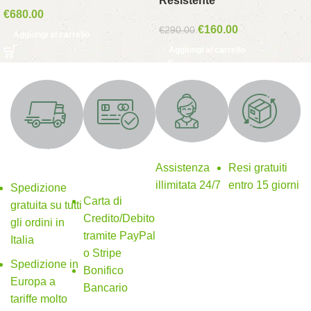
Resistente
€
680.00
€
160.00
€
290.00
Aggiungi al carrello
Aggiungi al carrello
Supporto 24/7
Resi gratuiti
SPEDIZIONE
Metodi di
GRATUITA
pagamento
Assistenza
Resi gratuiti
sicuri
illimitata 24/7
entro 15 giorni
Spedizione
Carta di
gratuita su tutti
Credito/Debito
gli ordini in
tramite PayPal
Italia
o Stripe
Spedizione in
Bonifico
Europa a
Bancario
tariffe molto