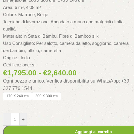
Dimensione: 200 x 300 cm, 170 x 240 cm
Area: 6 m², 4.08 m²
Colore: Marrone, Beige
Tecniche di lavorazione: Annodato a mano con materiali di alta
qualità
Materiale: in Seta di Bambu, Fibre di Bamboo silk
Uso Consigliato: Per salotto, camera da letto, soggiorno, camera
dei bambini, ufficio, cameretta
Origine : India
Certificazione: si
€
1,795.00
-
€
2,640.00
Ogni pezzo è unico. Verifica disponibilità su WhatsApp: +39
327 776 1544
170 X 240 cm
200 X 300 cm
-
+
Aggiungi al carrello