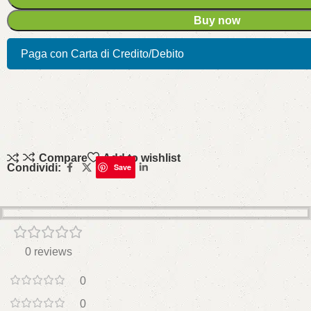
Buy now
Paga con Carta di Credito/Debito
Compare
Add to wishlist
Condividi:
Save
0 reviews
0
0