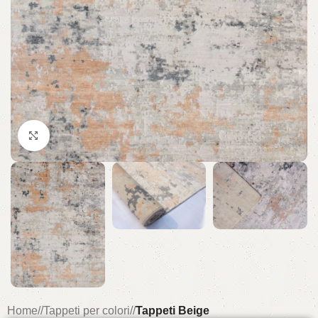
Click to enlarge
Home
/
Tappeti per colori
/
Tappeti Beige