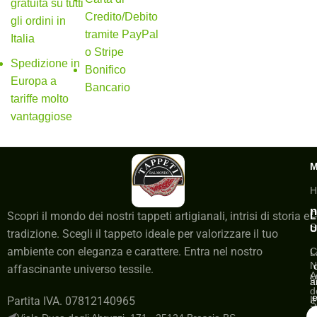
gratuita su tutti
Credito/Debito
gli ordini in
tramite PayPal
Italia
o Stripe
Spedizione in
Bonifico
Europa a
Bancario
tariffe molto
vantaggiose
H
n
C
Scopri il mondo dei nostri tappeti artigianali, intrisi di storia e
L
S
U
tradizione. Scegli il tappeto ideale per valorizzare il tuo
ambiente con eleganza e carattere. Entra nel nostro
C
L
N
affascinante universo tessile.
A
M
a
d
e
I
Partita IVA. 07812140965
S
a