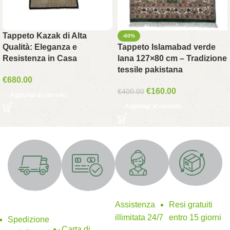
Tappeto Kazak di Alta
-60%
Qualità: Eleganza e
Tappeto Islamabad verde
Resistenza in Casa
lana 127×80 cm – Tradizione
tessile pakistana
€
680.00
€
160.00
€
400.00
Aggiungi al carrello
Aggiungi al carrello
Supporto 24/7
Resi gratuiti
SPEDIZIONE
Metodi di
GRATUITA
pagamento
Assistenza
Resi gratuiti
sicuri
illimitata 24/7
entro 15 giorni
Spedizione
Carta di