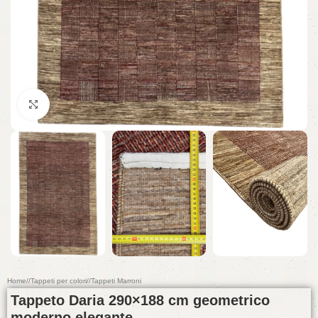
Click to enlarge
Home
/
Tappeti per colori
/
Tappeti Marroni
Tappeto Daria 290×188 cm geometrico
moderno elegante