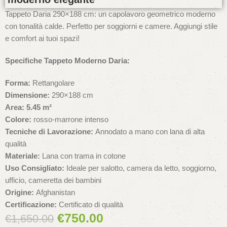
Tappeto Daria 290×188 cm: un capolavoro geometrico moderno
con tonalità calde. Perfetto per soggiorni e camere. Aggiungi stile
e comfort ai tuoi spazi!
Specifiche Tappeto Moderno Daria:
Forma:
Rettangolare
Dimensione:
290×188 cm
Area: 5.45 m²
Colore:
rosso-marrone intenso
Tecniche di Lavorazione:
Annodato a mano con lana di alta
qualità
Materiale:
Lana con trama in cotone
Uso Consigliato:
Ideale per salotto, camera da letto, soggiorno,
ufficio, cameretta dei bambini
Origine:
Afghanistan
Certificazione:
Certificato di qualità
€
750.00
€
1,650.00