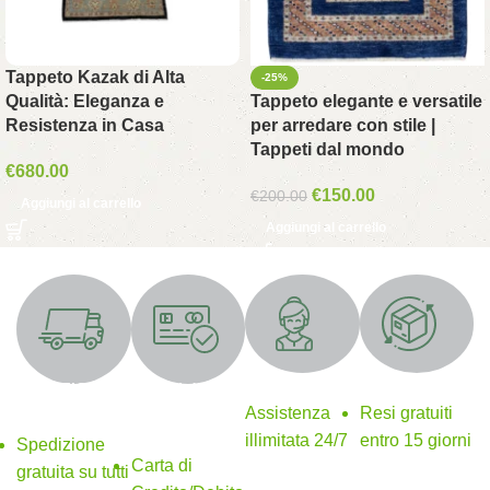
Tappeto Kazak di Alta
-25%
Qualità: Eleganza e
Tappeto elegante e versatile
Resistenza in Casa
per arredare con stile |
Tappeti dal mondo
€
680.00
€
150.00
€
200.00
Aggiungi al carrello
Aggiungi al carrello
Supporto 24/7
Resi gratuiti
SPEDIZIONE
Metodi di
GRATUITA
pagamento
Assistenza
Resi gratuiti
sicuri
illimitata 24/7
entro 15 giorni
Spedizione
Carta di
gratuita su tutti