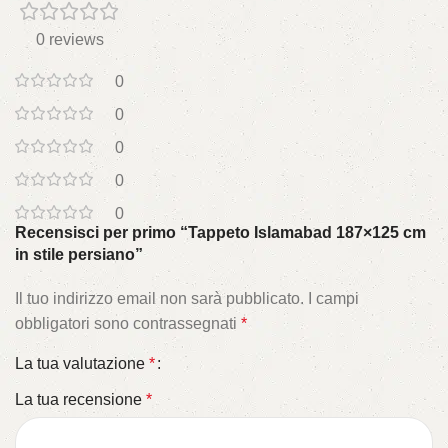
0 reviews
0
0
0
0
0
Recensisci per primo “Tappeto Islamabad 187×125 cm
in stile persiano”
Il tuo indirizzo email non sarà pubblicato.
I campi
obbligatori sono contrassegnati
*
La tua valutazione
*
La tua recensione
*