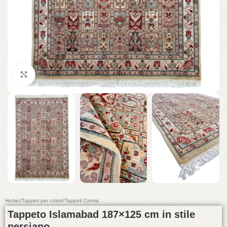
Click to enlarge
Home
/
Tappeti per colori
/
Tappeti Crema
Tappeto Islamabad 187×125 cm in stile
persiano