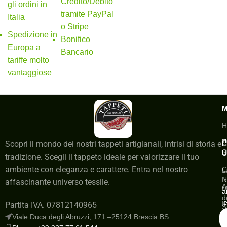
Credito/Debito
gli ordini in
tramite PayPal
Italia
o Stripe
Spedizione in
Bonifico
Europa a
Bancario
tariffe molto
vantaggiose
H
n
C
Scopri il mondo dei nostri tappeti artigianali, intrisi di storia e
L
S
U
tradizione. Scegli il tappeto ideale per valorizzare il tuo
ambiente con eleganza e carattere. Entra nel nostro
C
L
N
affascinante universo tessile.
A
M
a
d
e
I
Partita IVA. 07812140965
S
a
Viale Duca degli Abruzzi, 171 –25124 Brescia BS
G