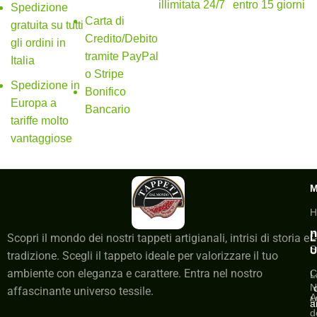
illimitata 24/7
entro 15 giorni
Spedizione
Carta di
gratuita su tutti
Credito/Debito
gli ordini in
tramite PayPal
Italia
o Stripe
Spedizione in
Bonifico
Europa a
Bancario
tariffe molto
vantaggiose
H
n
C
Scopri il mondo dei nostri tappeti artigianali, intrisi di storia e
L
S
U
tradizione. Scegli il tappeto ideale per valorizzare il tuo
ambiente con eleganza e carattere. Entra nel nostro
C
L
N
affascinante universo tessile.
A
M
a
d