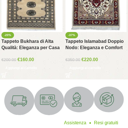
-20%
-37%
Tappeto Bukhara di Alta
Tappeto Islamabad Doppio
Qualità: Eleganza per Casa
Nodo: Eleganza e Comfort
€
160.00
€
220.00
€
200.00
€
350.00
Aggiungi al carrello
Aggiungi al carrello
Supporto 24/7
Resi gratuiti
SPEDIZIONE
Metodi di
GRATUITA
pagamento
Assistenza
Resi gratuiti
sicuri