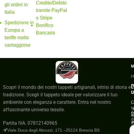
Credito/Debito
gli ordini in
tramite PayPal
Italia
o Stripe
Spedizione in
Bonifico
Europa a
Bancario
tariffe molto
vantaggiose
H
n
C
Scopri il mondo dei nostri tappeti artigianali, intrisi di storia e
L
S
U
tradizione. Scegli il tappeto ideale per valorizzare il tuo
ambiente con eleganza e carattere. Entra nel nostro
C
L
N
affascinante universo tessile.
A
M
a
d
e
I
Partita IVA. 07812140965
S
a
Viale Duca degli Abruzzi, 171 –25124 Brescia BS