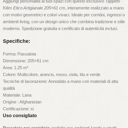
Aggiungi personalità ai tuoi spazi con questo esclusivo
Tappeto
Kilim Etico Artigianale 205×61 cm
, interamente realizzato a mano
con motivi geometrici e colori vivaci. Ideale per corridoi, ingressi o
ambienti living, con un design unico che combina tradizione e stile
moderno. Spedizione gratuita e certificato di autenticità inclusi.
Specifiche:
Forma: Passatoia
Dimensione: 205×61 cm
Area: 1.25 m²
Colore: Multicolore, arancio, rosso, viola, blu e verde
Tecniche di lavorazione: Annodato a mano con materiali di alta
qualità
Materiale: Lana
Origine : Afghanistan
Certificazione: si
Uso consigliato
Passatoia per corridoio
: perfetta per ambienti lunghi e stretti,