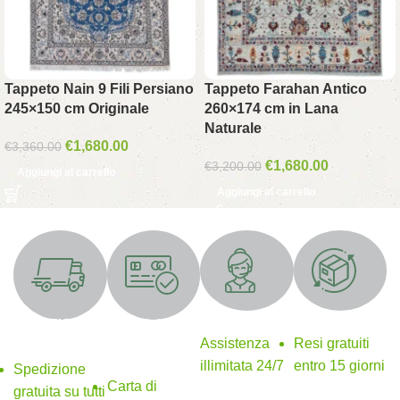
Tappeto Nain 9 Fili Persiano
Tappeto Farahan Antico
245×150 cm Originale
260×174 cm in Lana
Naturale
€
1,680.00
€
3,360.00
€
1,680.00
€
3,200.00
Aggiungi al carrello
Aggiungi al carrello
Supporto 24/7
Resi gratuiti
SPEDIZIONE
Metodi di
GRATUITA
pagamento
Assistenza
Resi gratuiti
sicuri
illimitata 24/7
entro 15 giorni
Spedizione
Carta di
gratuita su tutti