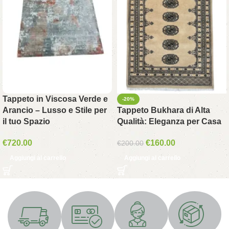
Tappeto in Viscosa Verde e
-20%
Arancio – Lusso e Stile per
Tappeto Bukhara di Alta
il tuo Spazio
Qualità: Eleganza per Casa
€
720.00
€
160.00
€
200.00
Aggiungi al carrello
Aggiungi al carrello