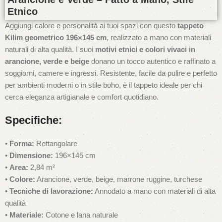
Etnico
Aggiungi calore e personalità ai tuoi spazi con questo
tappeto
Kilim geometrico 196×145 cm
, realizzato a mano con materiali
naturali di alta qualità. I suoi
motivi etnici e colori vivaci in
arancione, verde e beige
donano un tocco autentico e raffinato a
soggiorni, camere e ingressi. Resistente, facile da pulire e perfetto
per ambienti moderni o in stile boho, è il tappeto ideale per chi
cerca eleganza artigianale e comfort quotidiano.
Specifiche:
•
Forma:
Rettangolare
•
Dimensione:
196×145 cm
•
Area:
2,84 m²
•
Colore:
Arancione, verde, beige, marrone ruggine, turchese
•
Tecniche di lavorazione:
Annodato a mano con materiali di alta
qualità
•
Materiale:
Cotone e lana naturale