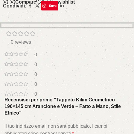
Compare
Add to wishlist
Condividi:
Save
0 reviews
0
0
0
0
0
Recensisci per primo “Tappeto Kilim Geometrico
196×145 cm Arancione e Verde – Fatto a Mano, Stile
Etnico”
Il tuo indirizzo email non sarà pubblicato.
I campi
obbligatori sono contrassegnati
*