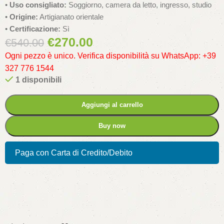
•
Uso consigliato:
Soggiorno, camera da letto, ingresso, studio
•
Origine:
Artigianato orientale
•
Certificazione:
Sì
€
270.00
€
540.00
Ogni pezzo è unico. Verifica disponibilità su WhatsApp: +39
327 776 1544
1 disponibili
Aggiungi al carrello
Buy now
Paga con Carta di Credito/Debito