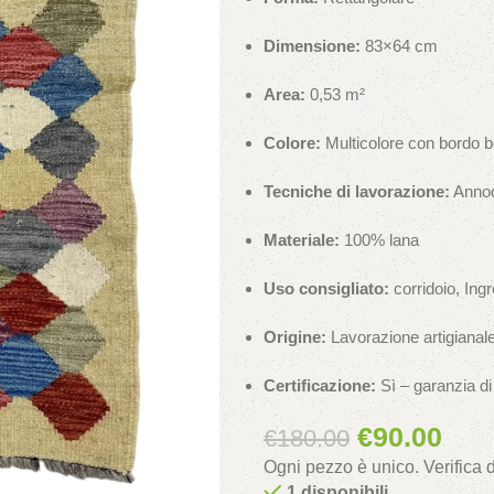
Dimensione:
83×64 cm
Area:
0,53 m²
Colore:
Multicolore con bordo be
Tecniche di lavorazione:
Annoda
Materiale:
100% lana
Uso consigliato:
corridoio, Ing
Origine:
Lavorazione artigianale
Certificazione:
Sì – garanzia di 
€
90.00
€
180.00
Ogni pezzo è unico. Verifica
1 disponibili