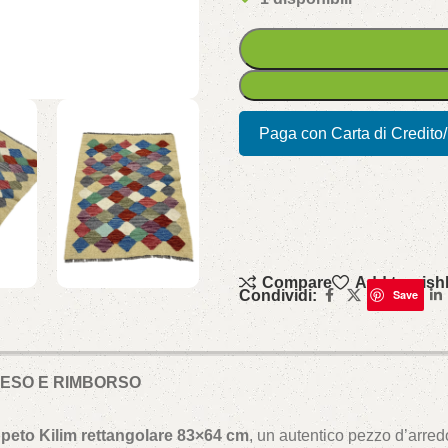
Paga con Carta di Credito
Compare
Add to wishl
Condividi:
Save
 RESO E RIMBORSO
peto Kilim rettangolare 83×64 cm
, un autentico pezzo d’arre