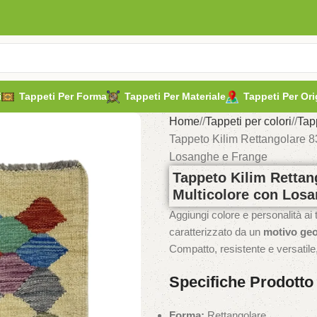
i
Tappeti Per Forma
Tappeti Per Materiale
Tappeti Per Ori
Home
/
Tappeti per colori
/
Tap
Tappeto Kilim Rettangolare 8
Losanghe e Frange
Tappeto Kilim Retta
Multicolore con Los
Aggiungi colore e personalità ai 
caratterizzato da un
motivo geo
Compatto, resistente e versatile
Specifiche Prodotto
Forma:
Rettangolare