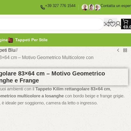
+39 327 776 1544
Contatta un esper
€
0.
gine
Tappeti Per Stile
peti Blu
/
3×64 cm – Motivo Geometrico Multicolore con
ngolare 83×64 cm – Motivo Geometrico
anghe e Frange
tuoi ambienti con il
Tappeto Kilim rettangolare 83×64 cm
,
metrico multicolore a losanghe
con bordo beige e frange grigie.
, è ideale per soggiorno, camera da letto o ingresso.