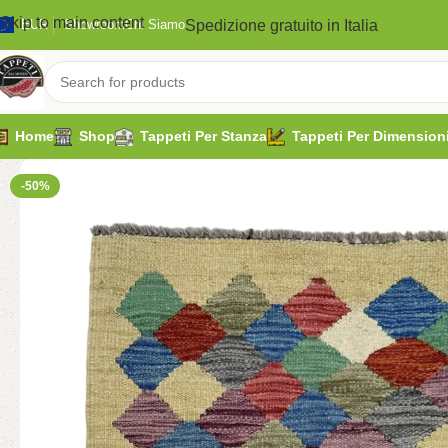
Skip to main content
Spedizione gratuito in Italia
EUR
Showroom
Chi Siamo
Home
Shop
Tappeti Per Stanza
Tappeti Per Dimension
-50%