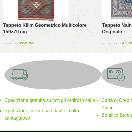
Tappeto Kilim Geometrico Multicolore
Tappeto Nain 
159×70 cm
Originale
€
90.00
€
1,6
€
180.00
€
3,360.00
SPEDIZIONE GRATUITA
Metodi di paga
Spedizione gratuita su tutti gli ordini in Italia
Carta di Credi
Stripe
Spedizione in Europa a tariffe molto
Bonifico Banca
vantaggiose