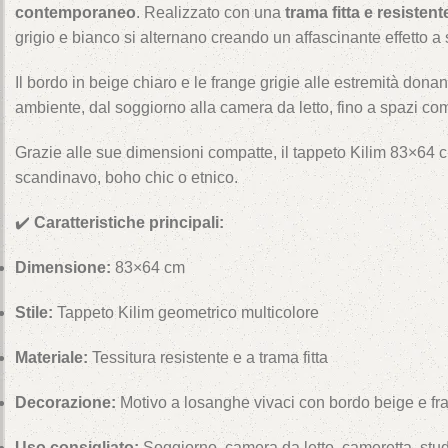
contemporaneo
. Realizzato con una
trama fitta e resistent
grigio e bianco si alternano creando un affascinante effetto a
Il bordo in beige chiaro e le frange grigie alle estremità dona
ambiente, dal soggiorno alla camera da letto, fino a spazi come 
Grazie alle sue dimensioni compatte, il tappeto Kilim 83×64 
scandinavo, boho chic o etnico.
✔️
Caratteristiche principali:
Dimensione:
83×64 cm
Stile:
Tappeto Kilim geometrico multicolore
Materiale:
Tessitura resistente e a trama fitta
Decorazione:
Motivo a losanghe vivaci con bordo beige e fra
Uso consigliato:
Soggiorno, camera da letto, cameretta, studi