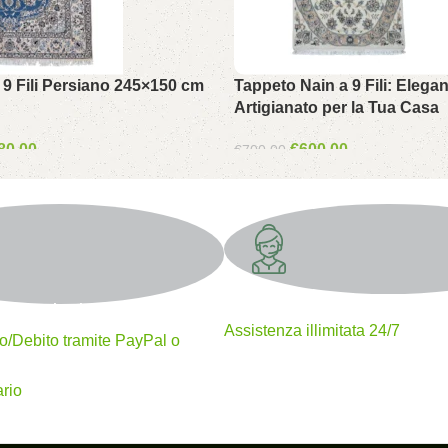
9 Fili Persiano 245×150 cm
Tappeto Nain a 9 Fili: Elega
Artigianato per la Tua Casa
80.00
€
600.00
€
700.00
Supporto 24/7
mento sicuri
Assistenza illimitata 24/7
to/Debito tramite PayPal o
rio