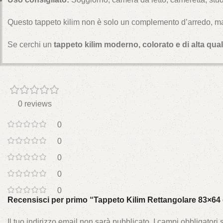
Questo tappeto kilim non è solo un complemento d’arredo, m
Se cerchi un
tappeto kilim moderno, colorato e di alta qual
0 reviews
0
0
0
0
0
Recensisci per primo “Tappeto Kilim Rettangolare 83×64
Il tuo indirizzo email non sarà pubblicato.
I campi obbligatori