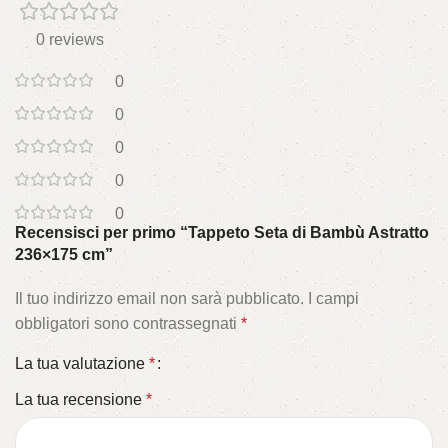
0 reviews
0
0
0
0
0
Recensisci per primo “Tappeto Seta di Bambù Astratto
236×175 cm”
Il tuo indirizzo email non sarà pubblicato.
I campi
obbligatori sono contrassegnati
*
La tua valutazione
*
La tua recensione
*