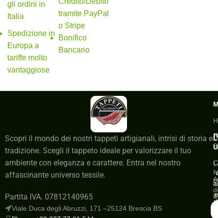
Credito/Debito
gli ordini in
tramite PayPal
Italia
o Stripe
Spedizione in
Bonifico
Europa a
Bancario
tariffe molto
vantaggiose
H
n
C
Scopri il mondo dei nostri tappeti artigianali, intrisi di storia e
L
S
U
tradizione. Scegli il tappeto ideale per valorizzare il tuo
ambiente con eleganza e carattere. Entra nel nostro
C
L
N
affascinante universo tessile.
A
M
a
d
e
I
Partita IVA. 07812140965
S
a
Viale Duca degli Abruzzi, 171 –25124 Brescia BS
G