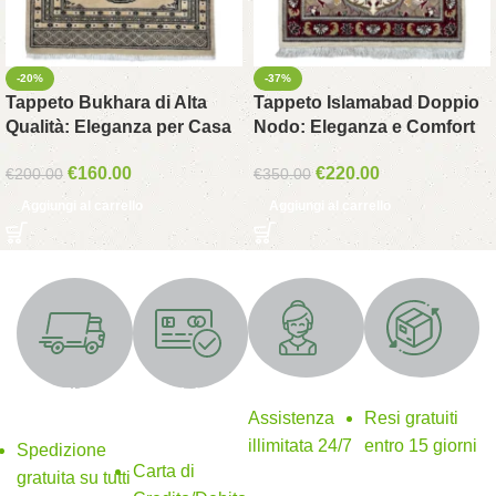
-20%
-37%
Tappeto Bukhara di Alta
Tappeto Islamabad Doppio
Qualità: Eleganza per Casa
Nodo: Eleganza e Comfort
€
160.00
€
220.00
€
200.00
€
350.00
Aggiungi al carrello
Aggiungi al carrello
Supporto 24/7
Resi gratuiti
SPEDIZIONE
Metodi di
GRATUITA
pagamento
Assistenza
Resi gratuiti
sicuri
illimitata 24/7
entro 15 giorni
Spedizione
Carta di
gratuita su tutti