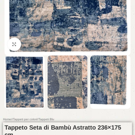
Click to enlarge
Home
/
Tappeti per colori
/
Tappeti Blu
Tappeto Seta di Bambù Astratto 236×175
cm