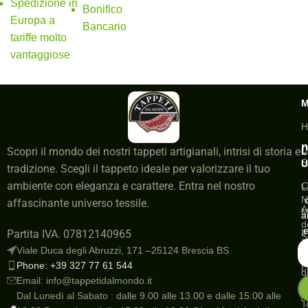
Spedizione in
Bonifico
Europa a
Bancario
tariffe molto
vantaggiose
H
n
C
Scopri il mondo dei nostri tappeti artigianali, intrisi di storia e
L
S
U
tradizione. Scegli il tappeto ideale per valorizzare il tuo
ambiente con eleganza e carattere. Entra nel nostro
C
L
N
affascinante universo tessile.
A
M
a
d
e
I
Partita IVA. 07812140965
S
a
Viale Duca degli Abruzzi, 171 –25124 Brescia BS
G
Phone: +39 327 77 61 544
I
d
Email: info@tappetidalmondo.it
o
N
Dal Lunedì al Sabato : dalle 9.00 alle 13.00 e dalle 15.00 alle
A
T