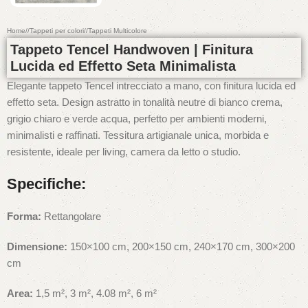
Home
/
Tappeti per colori
/
Tappeti Multicolore
Tappeto Tencel Handwoven | Finitura
Lucida ed Effetto Seta Minimalista
Elegante tappeto Tencel intrecciato a mano, con finitura lucida ed
effetto seta. Design astratto in tonalità neutre di bianco crema,
grigio chiaro e verde acqua, perfetto per ambienti moderni,
minimalisti e raffinati. Tessitura artigianale unica, morbida e
resistente, ideale per living, camera da letto o studio.
Specifiche:
Forma:
Rettangolare
Dimensione:
150×100 cm, 200×150 cm, 240×170 cm, 300×200
cm
Area:
1,5 m², 3 m², 4.08 m², 6 m²