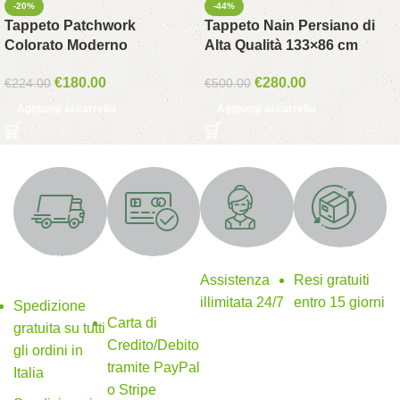
-20%
-44%
Tappeto Patchwork
Tappeto Nain Persiano di
Colorato Moderno
Alta Qualità 133×86 cm
€
180.00
€
280.00
€
224.00
€
500.00
Aggiungi al carrello
Aggiungi al carrello
Supporto 24/7
Resi gratuiti
SPEDIZIONE
Metodi di
GRATUITA
pagamento
Assistenza
Resi gratuiti
sicuri
illimitata 24/7
entro 15 giorni
Spedizione
Carta di
gratuita su tutti
Credito/Debito
gli ordini in
tramite PayPal
Italia
o Stripe