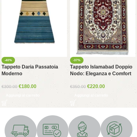
-40%
-37%
Tappeto Daria Passatoia
Tappeto Islamabad Doppio
Moderno
Nodo: Eleganza e Comfort
€
180.00
€
220.00
€
300.00
€
350.00
Aggiungi al carrello
Aggiungi al carrello