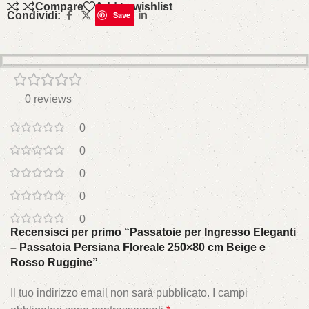
Compare
Add to wishlist
Condividi:
Save
0 reviews
0
0
0
0
0
Recensisci per primo “Passatoie per Ingresso Eleganti
– Passatoia Persiana Floreale 250×80 cm Beige e
Rosso Ruggine”
Il tuo indirizzo email non sarà pubblicato.
I campi