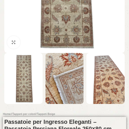
Click to enlarge
Home
/
Tappeti per colori
/
Tappeti Beige
Passatoie per Ingresso Eleganti –
Passatoia Persiana Floreale 250×80 cm