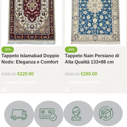
-37%
-44%
Tappeto Islamabad Doppio
Tappeto Nain Persiano di
Nodo: Eleganza e Comfort
Alta Qualità 133×86 cm
€
220.00
€
280.00
€
350.00
€
500.00
Aggiungi al carrello
Aggiungi al carrello