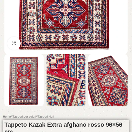
Click to enlarge
Home
/
Tappeti per colori
/
Tappeti Neri
Tappeto Kazak Extra afghano rosso 96×56
cm