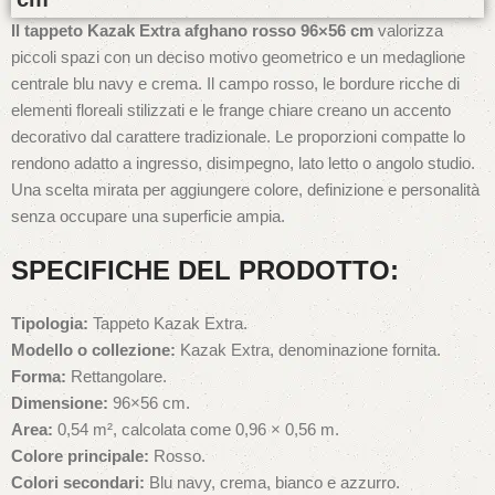
Il tappeto Kazak Extra afghano rosso 96×56 cm
valorizza
piccoli spazi con un deciso motivo geometrico e un medaglione
centrale blu navy e crema. Il campo rosso, le bordure ricche di
elementi floreali stilizzati e le frange chiare creano un accento
decorativo dal carattere tradizionale. Le proporzioni compatte lo
rendono adatto a ingresso, disimpegno, lato letto o angolo studio.
Una scelta mirata per aggiungere colore, definizione e personalità
senza occupare una superficie ampia.
SPECIFICHE DEL PRODOTTO:
Tipologia:
Tappeto Kazak Extra.
Modello o collezione:
Kazak Extra, denominazione fornita.
Forma:
Rettangolare.
Dimensione:
96×56 cm.
Area:
0,54 m², calcolata come 0,96 × 0,56 m.
Colore principale:
Rosso.
Colori secondari:
Blu navy, crema, bianco e azzurro.