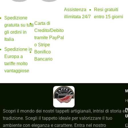
Supporto 24/7
Resi gratuiti
SPEDIZIONE
Metodi di
GRATUITA
pagamento
Assistenza
Resi gratuiti
sicuri
illimitata 24/7
entro 15 giorni
Spedizione
Carta di
gratuita su tutti
Credito/Debito
gli ordini in
tramite PayPal
Italia
o Stripe
Spedizione in
Bonifico
Europa a
Bancario
tariffe molto
vantaggiose
H
n
C
Scopri il mondo dei nostri tappeti artigianali, intrisi di storia e
L
S
U
tradizione. Scegli il tappeto ideale per valorizzare il tuo
ambiente con eleganza e carattere. Entra nel nostro
C
L