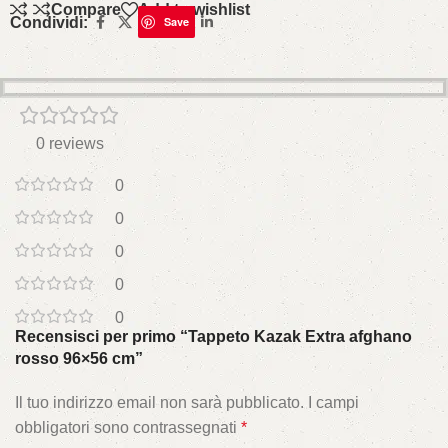
Compare
Add to wishlist
Condividi:
Save
0 reviews
0
0
0
0
0
Recensisci per primo “Tappeto Kazak Extra afghano
rosso 96×56 cm”
Il tuo indirizzo email non sarà pubblicato.
I campi
obbligatori sono contrassegnati
*