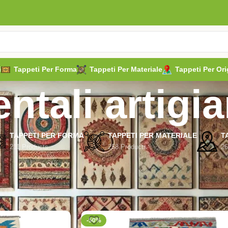
i
Tappeti Per Forma
Tappeti Per Materiale
Tappeti Per Ori
entali artigia
TAPPETI PER FORMA
TAPPETI PER MATERIALE
T
211 Products
258 Products
26
orientali artigianali”
-50%