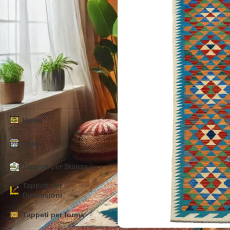
Filtra
Categorie
Home
Shop
Tappeti per Stanza
Tappeti per
Dimensioni
Tappeti per forma