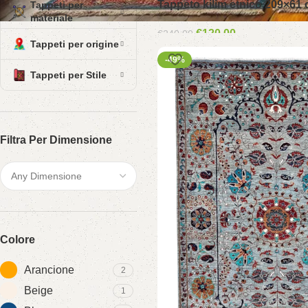
Tappeto kilim etnico 209×61 
Tappeti per
materiale
€
120.00
€
240.00
Tappeti per origine
-49%
Tappeti per Stile
Filtra Per Dimensione
Colore
Arancione
2
Beige
1