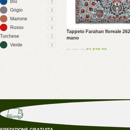
Blu
1
Grigio
2
Marrone
1
Rosso
2
Tappeto Farahan floreale 262
Turchese
1
mano
Verde
1
€
1,520.00
€
3,000.00
SPEDIZIONE GRATUITA