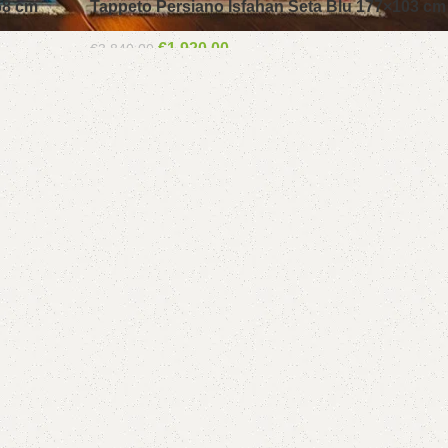
68 cm
Tappeto Persiano Isfahan Seta Blu 177×103 cm
€
1,920.00
€
3,840.00