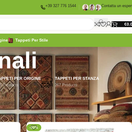
+39 327 776 1544
Contatta un esper
€
0.
gine
Tappeti Per Stile
nali
APPETI PER ORIGINE
TAPPETI PER STANZA
5 Products
267 Products
Show
9
12
18
24
-50%