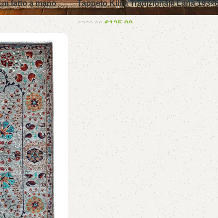
cm fatto a mano
Tappeto Kilim Tradizionale Lana 193×
€
125.00
€
250.00