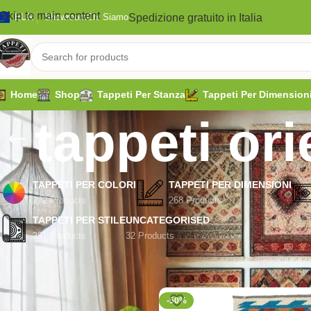
Skip to main content
Spedizione gratuito in Italia
EUR
Showroom
Chi Siamo
Home
Shop
Tappeti Per Stanza
Tappeti Per Dimension
tappeti ori
TAPPETI PER COLORI
TAPPETI PER DIMENSIONI
272 Products
268 Products
TAPPETI PER STILE
UNCATEGORISED
251 Products
32 Products
Filter By Price
Home
/
Prodotti taggati “tappeti 
-50%