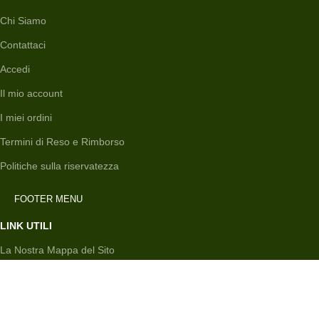
Chi Siamo
Contattaci
Accedi
Il mio account
I miei ordini
Termini di Reso e Rimborso
Politiche sulla riservatezza
FOOTER MENU
LINK UTILI
La Nostra Mappa del Sito
Galleria dei Nuovi Arrivi