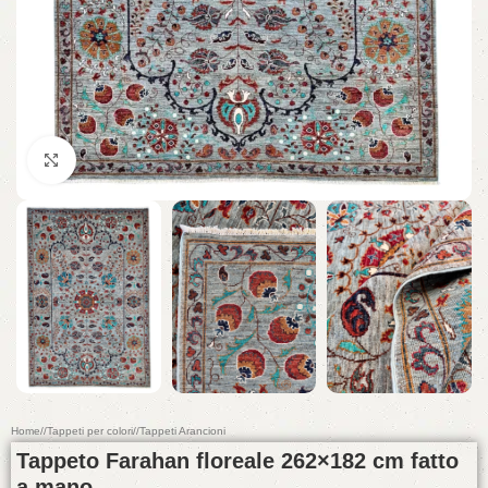
Click to enlarge
Home
/
Tappeti per colori
/
Tappeti Arancioni
Tappeto Farahan floreale 262×182 cm fatto
a mano