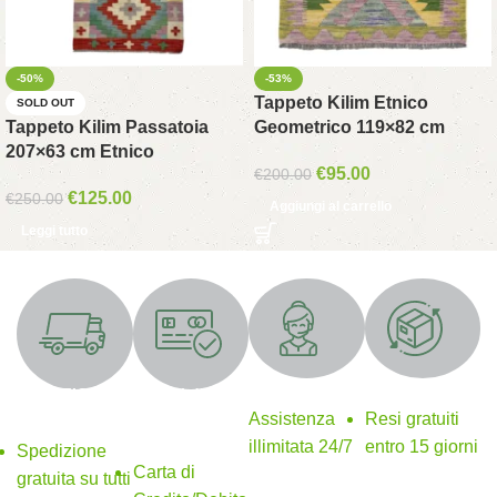
-50%
-53%
Tappeto Kilim Etnico
SOLD OUT
Tappeto Kilim Passatoia
Geometrico 119×82 cm
207×63 cm Etnico
€
95.00
€
200.00
€
125.00
€
250.00
Aggiungi al carrello
Leggi tutto
Supporto 24/7
Resi gratuiti
SPEDIZIONE
Metodi di
GRATUITA
pagamento
Assistenza
Resi gratuiti
sicuri
illimitata 24/7
entro 15 giorni
Spedizione
Carta di
gratuita su tutti