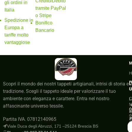
Credito/Debito
gli ordini in
tramite PayPal
Italia
o Stripe
Spedizione in
Bonifico
Europa a
Bancario
tariffe molto
vantaggiose
H
n
C
Scopri il mondo dei nostri tappeti artigianali, intrisi di storia e
L
S
U
tradizione. Scegli il tappeto ideale per valorizzare il tuo
ambiente con eleganza e carattere. Entra nel nostro
C
L
N
affascinante universo tessile.
A
M
a
d
e
I
Partita IVA. 07812140965
S
a
Viale Duca degli Abruzzi, 171 –25124 Brescia BS
G