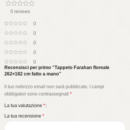
0 reviews
0
0
0
0
0
Recensisci per primo “Tappeto Farahan floreale
262×182 cm fatto a mano”
Il tuo indirizzo email non sarà pubblicato.
I campi
obbligatori sono contrassegnati
*
La tua valutazione
*
La tua recensione
*