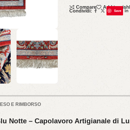
Compare
Add to wishl
Condividi:
Save
 RESO E RIMBORSO
Blu Notte – Capolavoro Artigianale di L