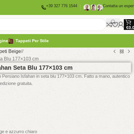
+39 327 776 1544
Contatta un esper
€
0.
gine
Tappeti Per Stile
peti Beige
/
ta Blu 177×103 cm
ahan Seta Blu 177×103 cm
eto Persiano Isfahan in seta blu 177×103 cm. Fatto a mano, autentico
pedizione gratuita.
ige e azzurro chiaro