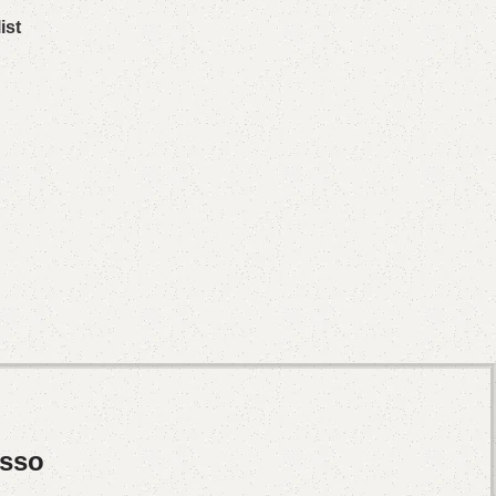
ist
usso