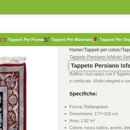
i
Tappeti Per Forma
Tappeti Per Materiale
Tappeti Per Ori
Home
/
Tappeti per colori
/
Tap
Tappeto Persiano Isfahan Se
Tappeto Persiano Isf
Raffina i tuoi spazi con il Tapp
e certificato. Motivi eleganti e s
Specifiche:
Forma: Rettangolare
Dimensione: 177×103 cm
Area: 1.82 m²
Colore: rosso rubino, avorio, be