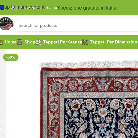
Skip to main content
Spedizione gratuito in Italia
EUR
Showroom
Chi Siamo
Home
Shop
Tappeti Per Stanza
Tappeti Per Dimension
-50%