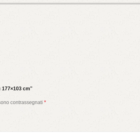
u 177×103 cm”
 sono contrassegnati
*