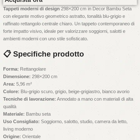
Tappeti moderni di design
298×200 cm in Decor Bambu Seta
con elegante motivo geometrico astratto, tonalità blu-grigio e
raffinato rettangolo centrale chiaro. Un tappeto contemporaneo di
forte impatto visivo, ideale per valorizzare soggiorni, salotti e
ambienti moderni con uno stile sofisticato.
📋 Specifiche prodotto
Forma:
Rettangolare
Dimensione:
298×200 cm
Area:
5,96 m²
Colore:
Blu-grigio scuro, grigio, beige-grigiastro, bianco avorio
Tecniche di lavorazione:
Annodato a mano con materiali di alta
qualità
Materiale:
Bambu seta
Uso Consigliato:
Soggiorno, salotto, studio, camera da letto,
living moderno
Origine:
Orientale