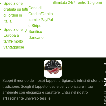
sicuri
illimitata 24/7
entro 15 giorni
Spedizione
Carta di
gratuita su tutti
Credito/Debito
gli ordini in
tramite PayPal
Italia
o Stripe
Spedizione in
Bonifico
Europa a
Bancario
tariffe molto
vantaggiose
H
n
C
Scopri il mondo dei nostri tappeti artigianali, intrisi di storia e
L
S
U
tradizione. Scegli il tappeto ideale per valorizzare il tuo
ambiente con eleganza e carattere. Entra nel nostro
C
L
N
affascinante universo tessile.
A
M
a
d