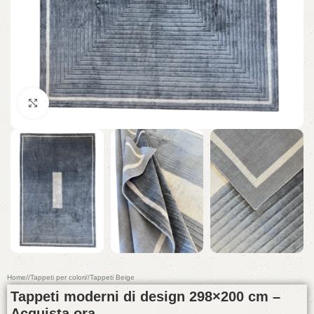
Click to enlarge
Home
/
Tappeti per colori
/
Tappeti Beige
Tappeti moderni di design 298×200 cm –
Acquista ora