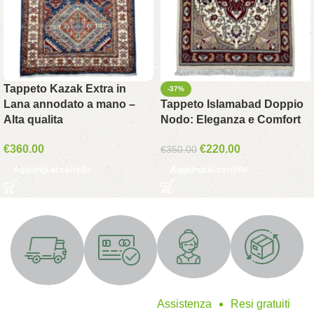
Tappeto Kazak Extra in
-37%
Lana annodato a mano –
Tappeto Islamabad Doppio
Alta qualita
Nodo: Eleganza e Comfort
€
360.00
€
220.00
€
350.00
Aggiungi al carrello
Aggiungi al carrello
Supporto 24/7
Resi gratuiti
SPEDIZIONE
Metodi di
GRATUITA
pagamento
Assistenza
Resi gratuiti