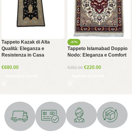
Tappeto Kazak di Alta
-37%
Qualità: Eleganza e
Tappeto Islamabad Doppio
Resistenza in Casa
Nodo: Eleganza e Comfort
€
680.00
€
220.00
€
350.00
Aggiungi al carrello
Aggiungi al carrello
Supporto 24/7
Resi gratuiti