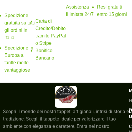
SPEDIZIONE
Metodi di
GRATUITA
pagamento
Assistenza
Resi gratuiti
sicuri
illimitata 24/7
entro 15 giorni
Spedizione
Carta di
gratuita su tutti
Credito/Debito
gli ordini in
tramite PayPal
Italia
o Stripe
Spedizione in
Bonifico
Europa a
Bancario
tariffe molto
vantaggiose
H
n
C
Scopri il mondo dei nostri tappeti artigianali, intrisi di storia e
L
S
U
tradizione. Scegli il tappeto ideale per valorizzare il tuo
ambiente con eleganza e carattere. Entra nel nostro
C
L