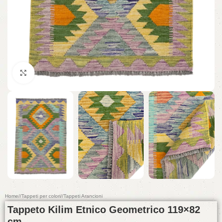
Click to enlarge
Home
/
Tappeti per colori
/
Tappeti Arancioni
Tappeto Kilim Etnico Geometrico 119×82
cm