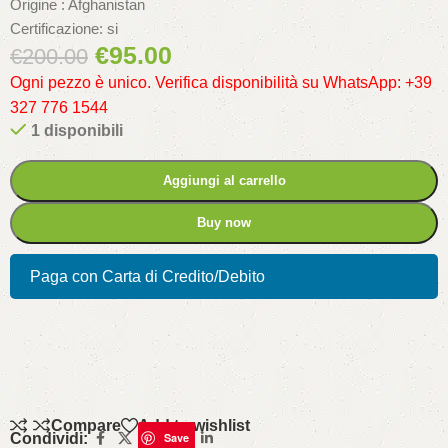
Origine : Afghanistan
Certificazione: si
€
95.00
€
200.00
Ogni pezzo è unico. Verifica disponibilità su WhatsApp: +39
327 776 1544
1 disponibili
Aggiungi al carrello
Buy now
Paga con Carta di Credito/Debito
Compare
Add to wishlist
Condividi:
Save