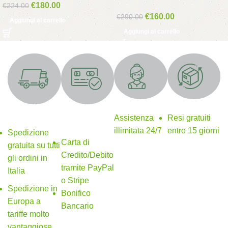
€
180.00
€
224.00
€
160.00
€
290.00
Aggiungi al carrello
Aggiungi al carrello
Supporto 24/7
Resi gratuiti
SPEDIZIONE
Metodi di
GRATUITA
pagamento
Assistenza
Resi gratuiti
sicuri
illimitata 24/7
entro 15 giorni
Spedizione
Carta di
gratuita su tutti
Credito/Debito
gli ordini in
tramite PayPal
Italia
o Stripe
Spedizione in
Bonifico
Europa a
Bancario
tariffe molto
vantaggiose