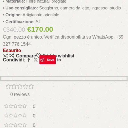
•
Materiale:
Fibre naturali pregiate
•
Uso consigliato:
Soggiorno, camera da letto, ingresso, studio
•
Origine:
Artigianato orientale
•
Certificazione:
Sì
€
170.00
€
340.00
Ogni pezzo è unico. Verifica disponibilità su WhatsApp: +39
327 776 1544
Esaurito
Compare
Add to wishlist
Condividi:
Save
0 reviews
0
0
0