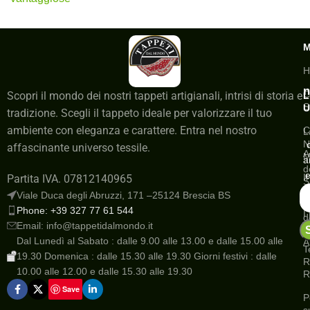
H
n
C
Scopri il mondo dei nostri tappeti artigianali, intrisi di storia e
L
S
U
tradizione. Scegli il tappeto ideale per valorizzare il tuo
ambiente con eleganza e carattere. Entra nel nostro
C
L
N
affascinante universo tessile.
A
M
a
d
e
I
Partita IVA. 07812140965
S
a
Viale Duca degli Abruzzi, 171 –25124 Brescia BS
G
Phone: +39 327 77 61 544
I
d
Email: info@tappetidalmondo.it
o
N
Dal Lunedì al Sabato : dalle 9.00 alle 13.00 e dalle 15.00 alle
A
T
19.30 Domenica : dalle 15.30 alle 19.30 Giorni festivi : dalle
R
10.00 alle 12.00 e dalle 15.30 alle 19.30
R
Save
P