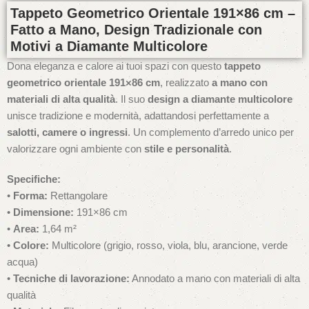
Tappeto Geometrico Orientale 191×86 cm –
Fatto a Mano, Design Tradizionale con
Motivi a Diamante Multicolore
Dona eleganza e calore ai tuoi spazi con questo
tappeto
geometrico orientale 191×86 cm
, realizzato
a mano con
materiali di alta qualità
. Il suo
design a diamante multicolore
unisce tradizione e modernità, adattandosi perfettamente a
salotti, camere o ingressi
. Un complemento d’arredo unico per
valorizzare ogni ambiente con
stile e personalità
.
Specifiche:
•
Forma:
Rettangolare
•
Dimensione:
191×86 cm
•
Area:
1,64 m²
•
Colore:
Multicolore (grigio, rosso, viola, blu, arancione, verde
acqua)
•
Tecniche di lavorazione:
Annodato a mano con materiali di alta
qualità