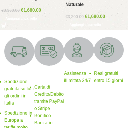
Naturale
€
1,680.00
€
3,360.00
€
1,680.00
€
3,200.00
Aggiungi al carrello
Aggiungi al carrello
Supporto 24/7
Resi gratuiti
SPEDIZIONE
Metodi di
GRATUITA
pagamento
Assistenza
Resi gratuiti
sicuri
illimitata 24/7
entro 15 giorni
Spedizione
Carta di
gratuita su tutti
Credito/Debito
gli ordini in
tramite PayPal
Italia
o Stripe
Spedizione in
Bonifico
Europa a
Bancario
tariffe molto