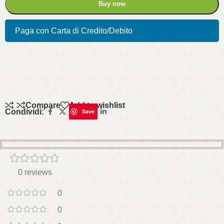
Buy now
Paga con Carta di Credito/Debito
Compare
Add to wishlist
Condividi:
Save
0 reviews
0
0