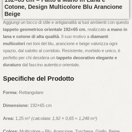
Cotone, Design Multicolore Blu Arancione
Beige
Aggiungi un tocco di stile e artigianalità ai tuoi ambienti con questo
tappeto geometrico orientale 192×65 cm
, realizzato
a mano in
lana e cotone di alta qualità
. Il suo motivo a
diamanti
multicolori
nei toni del blu, arancione e beige valorizza ogni
spazio, dal salotto al corridoio. Resistente, morbido e unico, è
perfetto per chi desidera un
tappeto decorativo elegante e
duraturo
dal fascino autentico orientale.
Specifiche del Prodotto
Forma:
Rettangolare
Dimensione:
192×65 cm
Area:
1,25 m²
(calcolata: 1,92 × 0,65 = 1,248 m²)
Colore:
Multicolore – Blu, Arancione, Turchese, Giallo, Beige