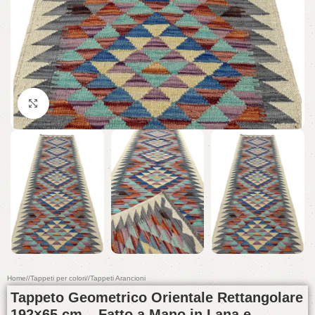
Click to enlarge
Home
/
Tappeti per colori
/
Tappeti Arancioni
Tappeto Geometrico Orientale Rettangolare
192×65 cm – Fatto a Mano in Lana e