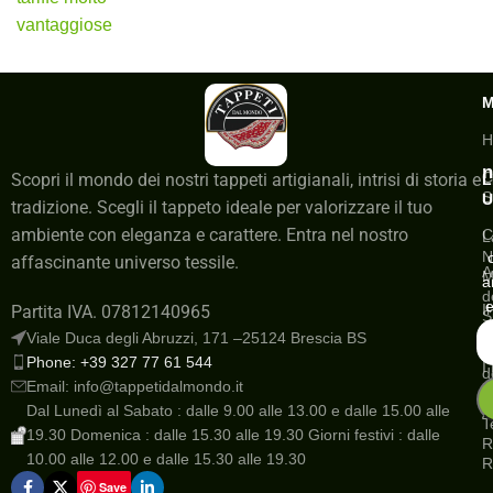
vantaggiose
H
n
C
Scopri il mondo dei nostri tappeti artigianali, intrisi di storia e
L
S
U
tradizione. Scegli il tappeto ideale per valorizzare il tuo
ambiente con eleganza e carattere. Entra nel nostro
C
L
N
affascinante universo tessile.
A
M
a
d
e
I
Partita IVA. 07812140965
S
a
Viale Duca degli Abruzzi, 171 –25124 Brescia BS
G
Phone: +39 327 77 61 544
I
d
Email: info@tappetidalmondo.it
o
N
Dal Lunedì al Sabato : dalle 9.00 alle 13.00 e dalle 15.00 alle
A
T
19.30 Domenica : dalle 15.30 alle 19.30 Giorni festivi : dalle
R
10.00 alle 12.00 e dalle 15.30 alle 19.30
R
Save