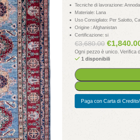
Tecniche di lavorazione: Annodat
Materiale: Lana
Uso Consigliato: Per Salotto, C
Origine : Afghanistan
Certificazione: si
€
1,840.0
€
3,680.00
Ogni pezzo è unico. Verifica
1 disponibili
Paga con Carta di Credito