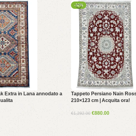
-32%
k Extra in Lana annodato a
Tappeto Persiano Nain Ros
ualita
210×123 cm | Acquita ora!
€
880.00
€
1,292.00