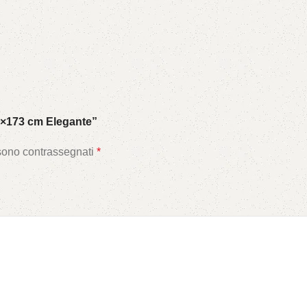
5×173 cm Elegante”
 sono contrassegnati
*