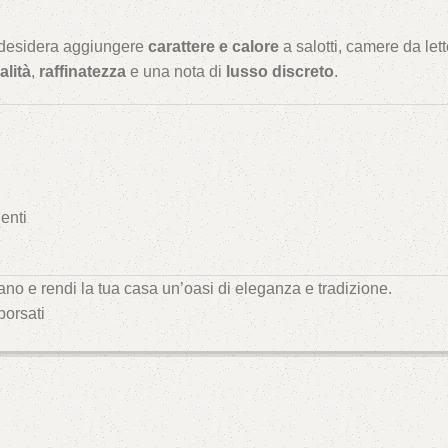
i desidera aggiungere
carattere e calore
a salotti, camere da let
alità
,
raffinatezza
e una nota di
lusso discreto
.
enti
no e rendi la tua casa un’oasi di eleganza e tradizione.
borsati