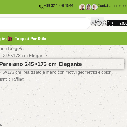
+39 327 776 1544
Contatta un esper
€
0.
gine
Tappeti Per Stile
peti Beige
/
no 245×173 cm Elegante
 Persiano 245×173 cm Elegante
45×173 cm, realizzato a mano con motivi geometrici e colori
nti e raffinati.
ma