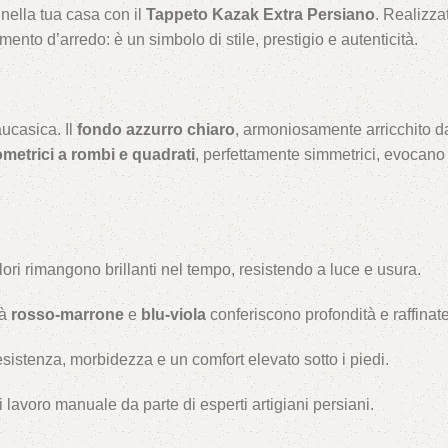
 nella tua casa con il
Tappeto Kazak Extra Persiano
. Realizz
to d’arredo: è un simbolo di stile, prestigio e autenticità.
aucasica. Il
fondo azzurro chiaro
, armoniosamente arricchito d
metrici a rombi e quadrati
, perfettamente simmetrici, evocano 
 colori rimangono brillanti nel tempo, resistendo a luce e usura.
tà
rosso-marrone
e
blu-viola
conferiscono profondità e raffina
 resistenza, morbidezza e un comfort elevato sotto i piedi.
di lavoro manuale da parte di esperti artigiani persiani.