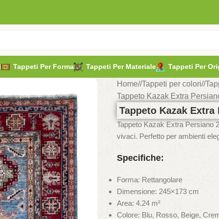
i
Tappeti Per Forma
Tappeti Per Materiale
Tappeti Per Ori
Home
/
Tappeti per colori
/
Tap
Tappeto Kazak Extra Persia
Tappeto Kazak Extra
Tappeto Kazak Extra Persiano 2
vivaci. Perfetto per ambienti elega
Specifiche:
Forma: Rettangolare
Dimensione: 245×173 cm
Area: 4.24 m²
Colore: Blu, Rosso, Beige, Cre