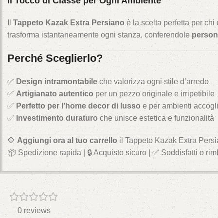
Il Tocco di Classe per Ogni Ambiente
Il
Tappeto Kazak Extra Persiano
è la scelta perfetta per ch
trasforma istantaneamente ogni stanza, conferendole
person
Perché Sceglierlo?
✅
Design intramontabile
che valorizza ogni stile d’arredo
✅
Artigianato autentico
per un pezzo originale e irripetibile
✅
Perfetto per l’home decor di lusso
e per ambienti accogli
✅
Investimento duraturo
che unisce estetica e funzionalità
🔷
Aggiungi ora al tuo carrello
il Tappeto Kazak Extra Persia
📦 Spedizione rapida | 🔒 Acquisto sicuro | ✅ Soddisfatti o rim
0 reviews