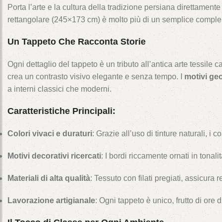
Porta l’arte e la cultura della tradizione persiana direttamente
rettangolare (245×173 cm) è molto più di un semplice complemen
Un Tappeto Che Racconta Storie
Ogni dettaglio del tappeto è un tributo all’antica arte tessile c
crea un contrasto visivo elegante e senza tempo. I
motivi geo
a interni classici che moderni.
Caratteristiche Principali:
Colori vivaci e duraturi
: Grazie all’uso di tinture naturali, i
Motivi decorativi ricercati
: I bordi riccamente ornati in tonali
Materiali di alta qualità
: Tessuto con filati pregiati, assicura
Lavorazione artigianale
: Ogni tappeto è unico, frutto di ore 