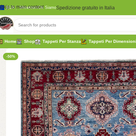
Skip to main content
Spedizione gratuito in Italia
EUR
Showroom
Chi Siamo
Home
Shop
Tappeti Per Stanza
Tappeti Per Dimension
-50%