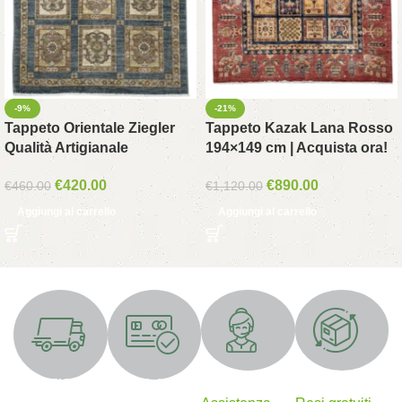
-9%
-21%
Tappeto Orientale Ziegler
Tappeto Kazak Lana Rosso
Qualità Artigianale
194×149 cm | Acquista ora!
€
420.00
€
890.00
€
460.00
€
1,120.00
Aggiungi al carrello
Aggiungi al carrello
Supporto 24/7
Resi gratuiti
SPEDIZIONE
Metodi di
GRATUITA
pagamento