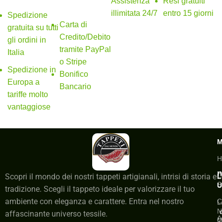
Assistenza
Resi gratuiti
sicuri
illimitata 24/7
entro 15 giorni
Spedizione
Carta di
gratuita su tutti
Credito/Debito
gli ordini in
tramite PayPal
Italia
o Stripe
Spedizione in
Bonifico
Europa a
Bancario
tariffe molto
vantaggiose
H
n
C
Scopri il mondo dei nostri tappeti artigianali, intrisi di storia e
L
S
U
tradizione. Scegli il tappeto ideale per valorizzare il tuo
ambiente con eleganza e carattere. Entra nel nostro
C
L
N
affascinante universo tessile.
A
M