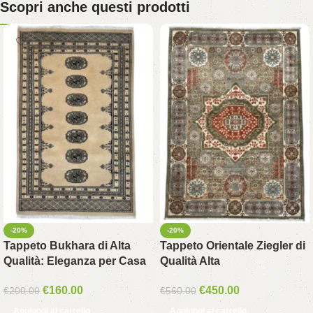
Scopri anche questi prodotti
-20%
-20%
Tappeto Bukhara di Alta
Tappeto Orientale Ziegler di
Qualità: Eleganza per Casa
Qualità Alta
€
160.00
€
450.00
€
200.00
€
560.00
Aggiungi al carrello
Aggiungi al carrello