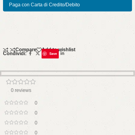
Paga con Carta di Credito/Debito
Compare
Add to wishlist
Condividi:
Save
0 reviews
0
0
0
0