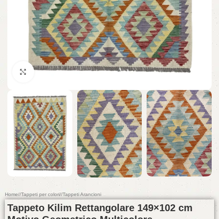
Click to enlarge
Home
/
Tappeti per colori
/
Tappeti Arancioni
Tappeto Kilim Rettangolare 149×102 cm