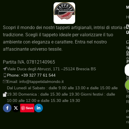
H
n
C
Scopri il mondo dei nostri tappeti artigianali, intrisi di storia e
L
S
U
tradizione. Scegli il tappeto ideale per valorizzare il tuo
ambiente con eleganza e carattere. Entra nel nostro
C
L
N
affascinante universo tessile.
A
M
a
d
e
I
Partita IVA. 07812140965
S
a
Viale Duca degli Abruzzi, 171 –25124 Brescia BS
G
Phone: +39 327 77 61 544
I
d
Email: info@tappetidalmondo.it
o
N
Dal Lunedì al Sabato : dalle 9.00 alle 13.00 e dalle 15.00 alle
A
T
19.30 Domenica : dalle 15.30 alle 19.30 Giorni festivi : dalle
R
10.00 alle 12.00 e dalle 15.30 alle 19.30
R
Save
P
s
r