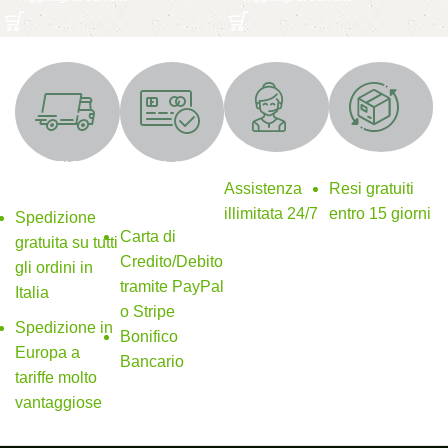
Supporto 24/7
Resi gratuiti
SPEDIZIONE
Metodi di
GRATUITA
pagamento
Assistenza
Resi gratuiti
sicuri
illimitata 24/7
entro 15 giorni
Spedizione
Carta di
gratuita su tutti
Credito/Debito
gli ordini in
tramite PayPal
Italia
o Stripe
Spedizione in
Bonifico
Europa a
Bancario
tariffe molto
vantaggiose