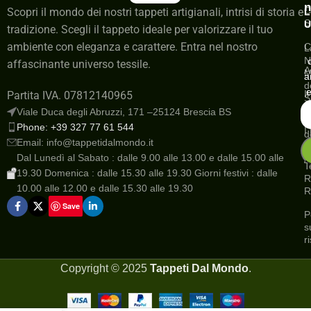
n
C
Scopri il mondo dei nostri tappeti artigianali, intrisi di storia e
L
S
U
tradizione. Scegli il tappeto ideale per valorizzare il tuo
ambiente con eleganza e carattere. Entra nel nostro
C
L
N
affascinante universo tessile.
A
M
a
d
e
I
Partita IVA. 07812140965
S
a
Viale Duca degli Abruzzi, 171 –25124 Brescia BS
G
Phone: +39 327 77 61 544
I
d
Email: info@tappetidalmondo.it
o
N
Dal Lunedì al Sabato : dalle 9.00 alle 13.00 e dalle 15.00 alle
A
T
19.30 Domenica : dalle 15.30 alle 19.30 Giorni festivi : dalle
R
10.00 alle 12.00 e dalle 15.30 alle 19.30
R
Save
P
s
r
Copyright ©
2025
Tappeti Dal Mondo
.