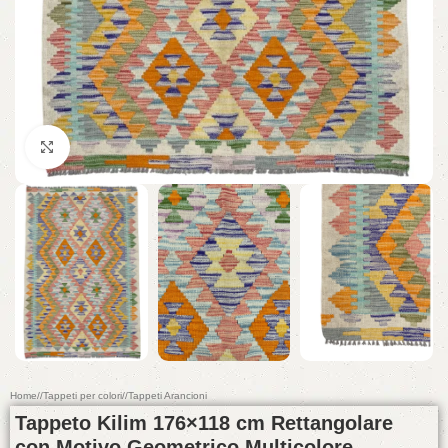
Click to enlarge
Home
/
Tappeti per colori
/
Tappeti Arancioni
Tappeto Kilim 176×118 cm Rettangolare
con Motivo Geometrico Multicolore –