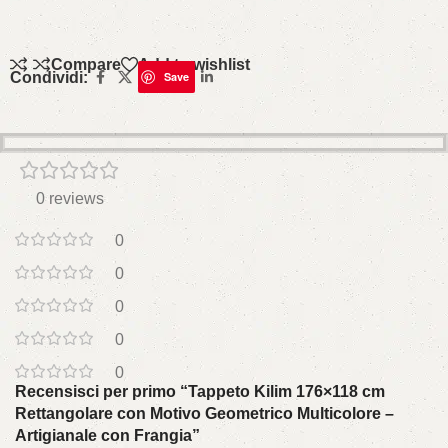
Compare
Add to wishlist
Condividi:
Save
0 reviews
0
0
0
0
0
Recensisci per primo “Tappeto Kilim 176×118 cm
Rettangolare con Motivo Geometrico Multicolore –
Artigianale con Frangia”