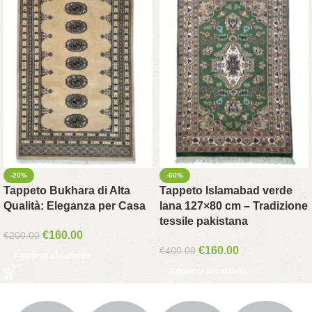
-20%
-60%
Tappeto Bukhara di Alta
Tappeto Islamabad verde
Qualità: Eleganza per Casa
lana 127×80 cm – Tradizione
tessile pakistana
€
160.00
€
200.00
€
160.00
€
400.00
Aggiungi al carrello
Aggiungi al carrello