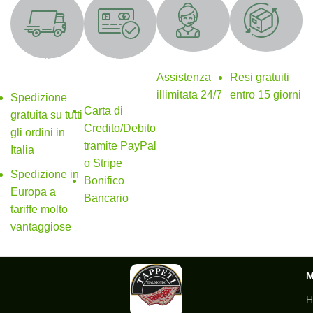
Supporto 24/7
Resi gratuiti
SPEDIZIONE
Metodi di
GRATUITA
pagamento
Assistenza
Resi gratuiti
sicuri
illimitata 24/7
entro 15 giorni
Spedizione
Carta di
gratuita su tutti
Credito/Debito
gli ordini in
tramite PayPal
Italia
o Stripe
Spedizione in
Bonifico
Europa a
Bancario
tariffe molto
vantaggiose
H