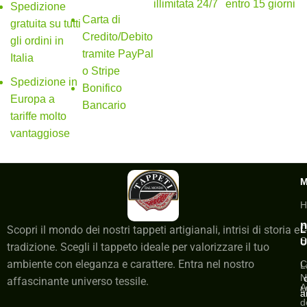
illimitata 24/7
entro 15 giorni
Spedizione
Carta di
gratuita su tutti
Credito/Debito
gli ordini in
tramite PayPal
Italia
o Stripe
Spedizione in
Bonifico
Europa a
Bancario
tariffe molto
vantaggiose
H
n
C
Scopri il mondo dei nostri tappeti artigianali, intrisi di storia e
L
S
U
tradizione. Scegli il tappeto ideale per valorizzare il tuo
ambiente con eleganza e carattere. Entra nel nostro
C
L
N
affascinante universo tessile.
A
M
a
d