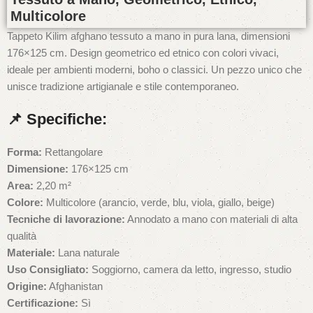
Multicolore
Tappeto Kilim afghano tessuto a mano in pura lana, dimensioni
176×125 cm. Design geometrico ed etnico con colori vivaci,
ideale per ambienti moderni, boho o classici. Un pezzo unico che
unisce tradizione artigianale e stile contemporaneo.
📌
Specifiche:
Forma:
Rettangolare
Dimensione:
176×125 cm
Area:
2,20 m²
Colore:
Multicolore (arancio, verde, blu, viola, giallo, beige)
Tecniche di lavorazione:
Annodato a mano con materiali di alta
qualità
Materiale:
Lana naturale
Uso Consigliato:
Soggiorno, camera da letto, ingresso, studio
Origine:
Afghanistan
Certificazione:
Sì