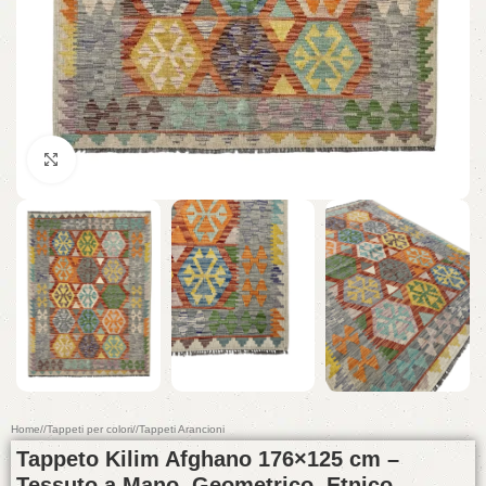
Click to enlarge
Home
/
Tappeti per colori
/
Tappeti Arancioni
Tappeto Kilim Afghano 176×125 cm –
Tessuto a Mano, Geometrico, Etnico,