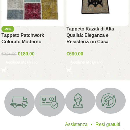
Tappeto Kazak di Alta
-20%
Tappeto Patchwork
Qualità: Eleganza e
Colorato Moderno
Resistenza in Casa
€
180.00
€
680.00
€
224.00
Aggiungi al carrello
Aggiungi al carrello
Supporto 24/7
Resi gratuiti
SPEDIZIONE
Metodi di
GRATUITA
pagamento
Assistenza
Resi gratuiti
sicuri