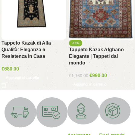
Tappeto Kazak di Alta
-15%
Qualità: Eleganza e
Tappeto Kazak Afghano
Resistenza in Casa
Elegante | Tappeti dal
mondo
€
680.00
€
990.00
€
1,160.00
Aggiungi al carrello
Aggiungi al carrello
Supporto 24/7
Resi gratuiti
SPEDIZIONE
Metodi di
GRATUITA
pagamento