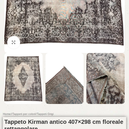
Click to enlarge
Home
/
Tappeti per colori
/
Tappeti Grigi
Tappeto Kirman antico 407×298 cm floreale
rettangolare