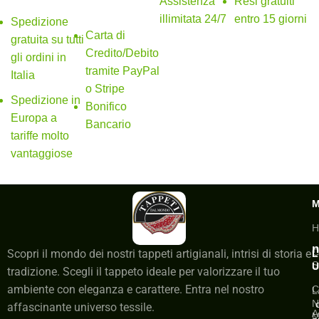
Assistenza
Resi gratuiti
sicuri
illimitata 24/7
entro 15 giorni
Spedizione
Carta di
gratuita su tutti
Credito/Debito
gli ordini in
tramite PayPal
Italia
o Stripe
Spedizione in
Bonifico
Europa a
Bancario
tariffe molto
vantaggiose
H
n
C
Scopri il mondo dei nostri tappeti artigianali, intrisi di storia e
L
S
U
tradizione. Scegli il tappeto ideale per valorizzare il tuo
ambiente con eleganza e carattere. Entra nel nostro
C
L
N
affascinante universo tessile.
A
M