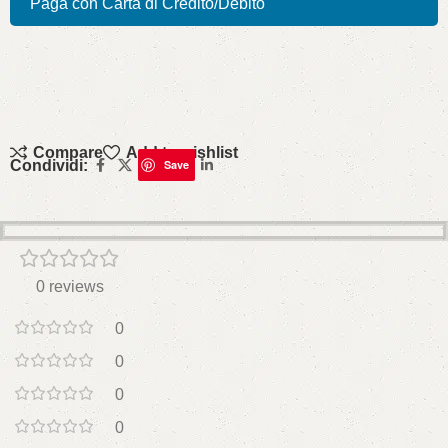
Paga con Carta di Credito/Debito
Compare
Add to wishlist
Condividi:
Save
0 reviews
0
0
0
0