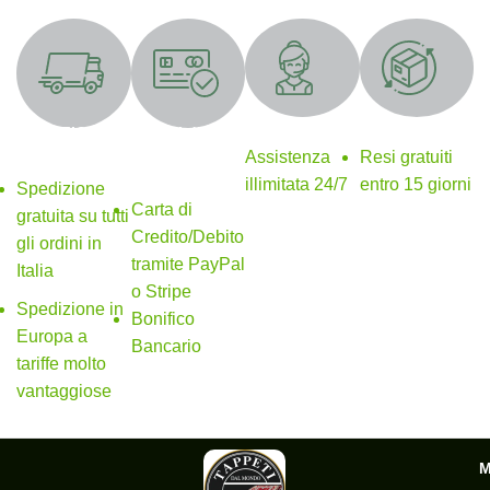
Supporto 24/7
Resi gratuiti
SPEDIZIONE
Metodi di
GRATUITA
pagamento
Assistenza
Resi gratuiti
sicuri
illimitata 24/7
entro 15 giorni
Spedizione
Carta di
gratuita su tutti
Credito/Debito
gli ordini in
tramite PayPal
Italia
o Stripe
Spedizione in
Bonifico
Europa a
Bancario
tariffe molto
vantaggiose