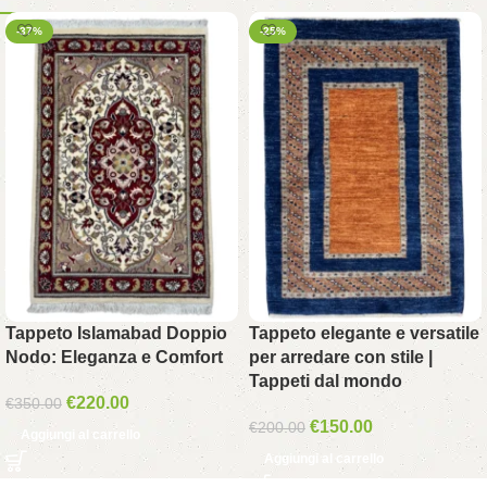
-37%
-25%
Tappeto Islamabad Doppio
Tappeto elegante e versatile
Nodo: Eleganza e Comfort
per arredare con stile |
Tappeti dal mondo
€
220.00
€
350.00
€
150.00
€
200.00
Aggiungi al carrello
Aggiungi al carrello