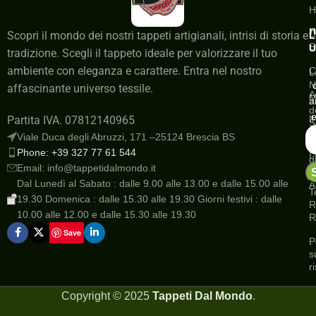
H
n
C
Scopri il mondo dei nostri tappeti artigianali, intrisi di storia e
L
S
U
tradizione. Scegli il tappeto ideale per valorizzare il tuo
ambiente con eleganza e carattere. Entra nel nostro
C
L
N
affascinante universo tessile.
A
M
a
d
e
I
Partita IVA. 07812140965
S
a
Viale Duca degli Abruzzi, 171 –25124 Brescia BS
G
Phone: +39 327 77 61 544
I
d
Email: info@tappetidalmondo.it
o
N
Dal Lunedì al Sabato : dalle 9.00 alle 13.00 e dalle 15.00 alle
A
T
19.30 Domenica : dalle 15.30 alle 19.30 Giorni festivi : dalle
R
10.00 alle 12.00 e dalle 15.30 alle 19.30
R
Save
P
s
r
Copyright ©
2025
Tappeti Dal Mondo
.