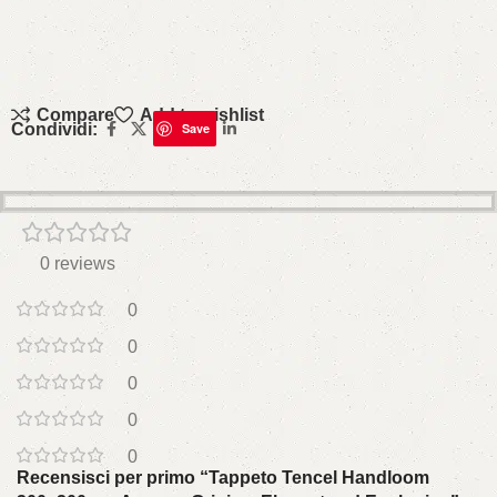
Compare
Add to wishlist
Condividi:
Save
0 reviews
0
0
0
0
0
Recensisci per primo “Tappeto Tencel Handloom