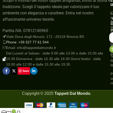
Scopri il mondo dei nostri tappeti artigianali, intrisi di storia e
L
S
U
tradizione. Scegli il tappeto ideale per valorizzare il tuo
ambiente con eleganza e carattere. Entra nel nostro
C
L
N
affascinante universo tessile.
A
M
a
d
e
I
Partita IVA. 07812140965
S
a
Viale Duca degli Abruzzi, 171 –25124 Brescia BS
G
Phone: +39 327 77 61 544
I
d
Email: info@tappetidalmondo.it
o
N
Dal Lunedì al Sabato : dalle 9.00 alle 13.00 e dalle 15.00 alle
A
T
19.30 Domenica : dalle 15.30 alle 19.30 Giorni festivi : dalle
R
10.00 alle 12.00 e dalle 15.30 alle 19.30
R
Save
P
s
r
Copyright ©
2025
Tappeti Dal Mondo
.
0