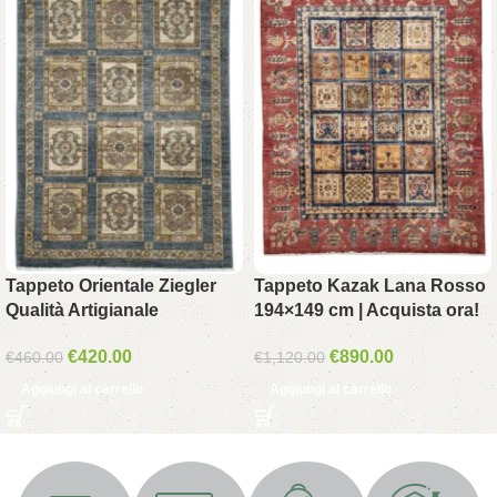
Tappeto Orientale Ziegler
Tappeto Kazak Lana Rosso
Qualità Artigianale
194×149 cm | Acquista ora!
€
420.00
€
890.00
€
460.00
€
1,120.00
Aggiungi al carrello
Aggiungi al carrello