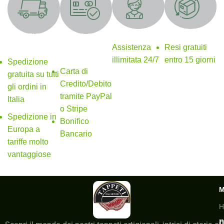
Supporto 24/7
Resi gratuiti
SPEDIZIONE
Metodi di
GRATUITA
pagamento
Assistenza
Resi gratuiti
sicuri
illimitata 24/7
entro 15 giorni
Spedizione
Carta di
gratuita su tutti
Credito/Debito
gli ordini in
tramite PayPal
Italia
o Stripe
Spedizione in
Bonifico
Europa a
Bancario
tariffe molto
vantaggiose
H
n
C