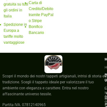
Carta di
gratuita su tutti
Credito/Debito
gli ordini in
tramite PayPal
Italia
o Stripe
Spedizione in
Bonifico
Europa a
Bancario
tariffe molto
vantaggiose
H
n
C
Scopri il mondo dei nostri tappeti artigianali, intrisi di storia e
L
S
U
tradizione. Scegli il tappeto ideale per valorizzare il tuo
ambiente con eleganza e carattere. Entra nel nostro
C
L
N
affascinante universo tessile.
A
M
a
d
e
I
Partita IVA. 07812140965
S