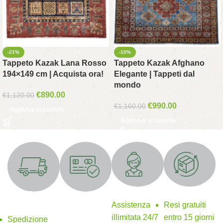
-21%
-15%
Tappeto Kazak Lana Rosso
Tappeto Kazak Afghano
194×149 cm | Acquista ora!
Elegante | Tappeti dal
mondo
€
890.00
€
1,120.00
€
990.00
€
1,160.00
Aggiungi al carrello
Aggiungi al carrello
Supporto 24/7
Resi gratuiti
SPEDIZIONE
Metodi di
GRATUITA
pagamento
Assistenza
Resi gratuiti
sicuri
illimitata 24/7
entro 15 giorni
Spedizione