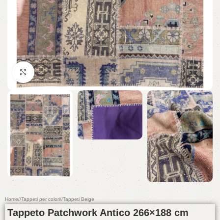
Click to enlarge
Home
/
Tappeti per colori
/
Tappeti Beige
Tappeto Patchwork Antico 266×188 cm