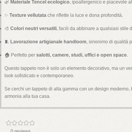
🌿
Materiale Tencel ecologico
, ipoallergenico e piacevole al 
✨
Texture vellutata
che riflette la luce e dona profondità.
🎨
Colori neutri versatili
, facili da abbinare a qualsiasi stile 
🧵
Lavorazione artigianale handloom
, sinonimo di qualità
🏠 Perfetto per
salotti, camere, studi, uffici e open space
.
Questo tappeto non è solo un elemento decorativo, ma un vero
look sofisticato e contemporaneo.
Se cerchi un tappeto di alta gamma con un design moderno, te
armonia alla tua casa.
0 reviews