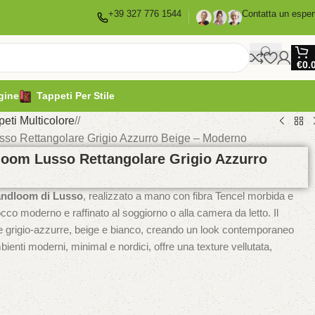
+39 327 776 1544
Contatta un esper
€
0.
gine
Tappeti Per Stile
peti Multicolore
/
so Rettangolare Grigio Azzurro Beige – Moderno
loom Lusso Rettangolare Grigio Azzurro
andloom di Lusso
, realizzato a mano con fibra Tencel morbida e
cco moderno e raffinato al soggiorno o alla camera da letto. Il
e grigio-azzurre, beige e bianco, creando un look contemporaneo
bienti moderni, minimal e nordici, offre una texture vellutata,