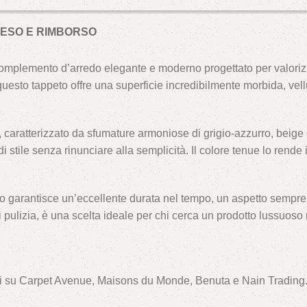
 RESO E RIMBORSO
complemento d’arredo elegante e moderno progettato per valorizz
questo tappeto offre una superficie incredibilmente morbida, vell
, caratterizzato da sfumature armoniose di grigio-azzurro, beige e
 di stile senza rinunciare alla semplicità. Il colore tenue lo ren
o garantisce un’eccellente durata nel tempo, un aspetto sempre or
à di pulizia, è una scelta ideale per chi cerca un prodotto lussuos
enti su Carpet Avenue, Maisons du Monde, Benuta e Nain Trading