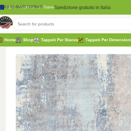
Skip to main content
Spedizione gratuito in Italia
EUR
Showroom
Chi Siamo
Home
Shop
Tappeti Per Stanza
Tappeti Per Dimension