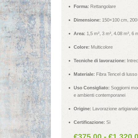
Forma:
Rettangolare
Dimensione:
150×100 cm, 200
Area:
1,5 m², 3 m², 4.08 m², 6 
Colore:
Multicolore
Tecniche di lavorazione:
Intrec
Materiale:
Fibra Tencel di lusso
Uso Consigliato:
Soggiorni mode
e ambienti contemporanei
Origine:
Lavorazione artigiana
Certificazione:
Sì
€
375.00
-
€
1,320.