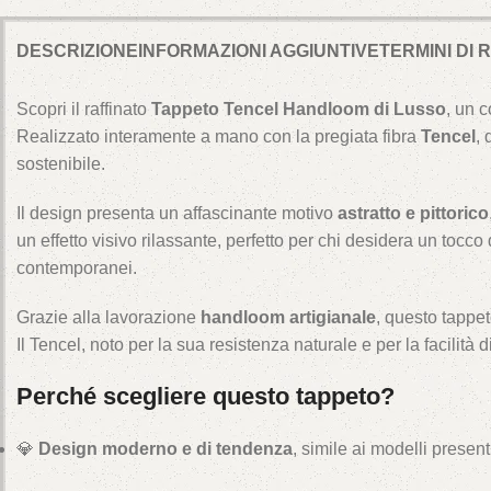
DESCRIZIONE
INFORMAZIONI AGGIUNTIVE
TERMINI DI
Scopri il raffinato
Tappeto Tencel Handloom di Lusso
, un 
Realizzato interamente a mano con la pregiata fibra
Tencel
, 
sostenibile.
Il design presenta un affascinante motivo
astratto e pittorico
un effetto visivo rilassante, perfetto per chi desidera un tocco
contemporanei.
Grazie alla lavorazione
handloom artigianale
, questo tappet
Il Tencel, noto per la sua resistenza naturale e per la facilit
Perché scegliere questo tappeto?
💎
Design moderno e di tendenza
, simile ai modelli pres