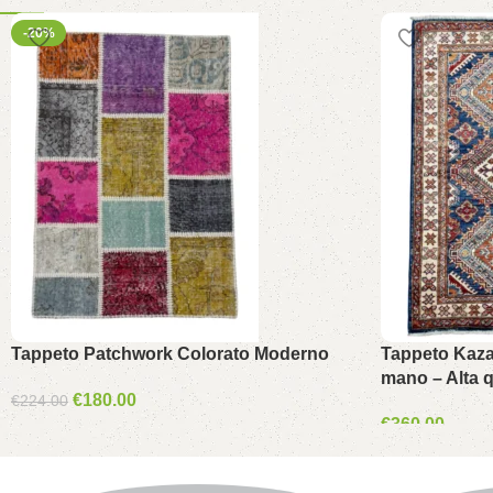
-20%
Tappeto Patchwork Colorato Moderno
Tappeto Kaza
mano – Alta q
€
180.00
€
224.00
€
360.00