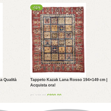
-21%
a Qualità
Tappeto Kazak Lana Rosso 194×149 cm |
Acquista ora!
€
890.00
€
1,120.00