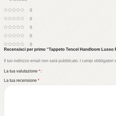
0
0
0
0
0
Recensisci per primo “Tappeto Tencel Handloom Lusso R
Il tuo indirizzo email non sarà pubblicato.
I campi obbligatori
La tua valutazione
*
La tua recensione
*