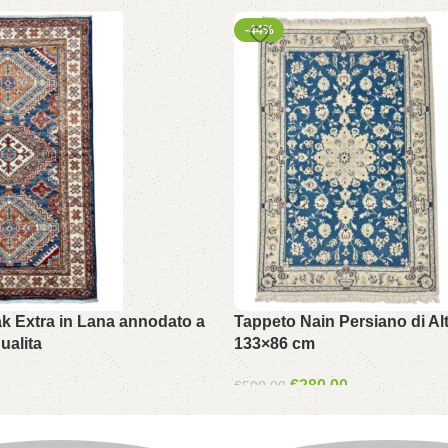
-44%
k Extra in Lana annodato a
Tappeto Nain Persiano di Alt
ualita
133×86 cm
€
280.00
€
500.00