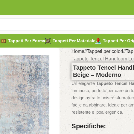
i
Tappeti Per Forma
Tappeti Per Materiale
Tappeti Per Ori
Home
/
Tappeti per colori
/
Tap
Tappeto Tencel Handloom Lus
Tappeto Tencel Hand
Beige – Moderno
Un elegante
Tappeto Tencel H
luminosa, perfetto per dare un to
design astratto unisce sfumatur
facile da abbinare. Ideale per am
resistente e ipoallergenica.
Specifiche: