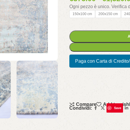
Ogni pezzo è unico. Verifica
150x100 cm
200x150 cm
24
A
Paga con Carta di Credito
Compare
Add to wishl
Condividi:
Save