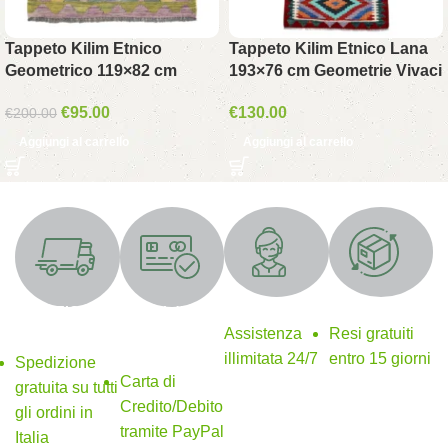
Tappeto Kilim Etnico
Tappeto Kilim Etnico Lana
Geometrico 119×82 cm
193×76 cm Geometrie Vivaci
€
95.00
€
130.00
€
200.00
Aggiungi al carrello
Aggiungi al carrello
Supporto 24/7
Resi gratuiti
SPEDIZIONE
Metodi di
GRATUITA
pagamento
Assistenza
Resi gratuiti
sicuri
illimitata 24/7
entro 15 giorni
Spedizione
Carta di
gratuita su tutti
Credito/Debito
gli ordini in
tramite PayPal
Italia