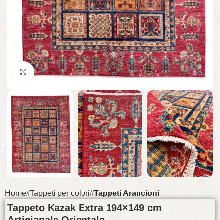
Click to enlarge
Home
/
Tappeti per colori
/
Tappeti Arancioni
Tappeto Kazak Extra 194×149 cm
Artigianale Orientale