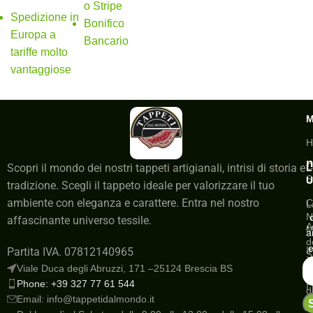
o Stripe
Spedizione in
Bonifico
Europa a
Bancario
tariffe molto
vantaggiose
H
n
C
Scopri il mondo dei nostri tappeti artigianali, intrisi di storia e
L
S
U
tradizione. Scegli il tappeto ideale per valorizzare il tuo
ambiente con eleganza e carattere. Entra nel nostro
C
L
N
affascinante universo tessile.
A
M
a
d
e
I
Partita IVA. 07812140965
S
a
Viale Duca degli Abruzzi, 171 –25124 Brescia BS
G
Phone: +39 327 77 61 544
I
d
Email: info@tappetidalmondo.it
o
N