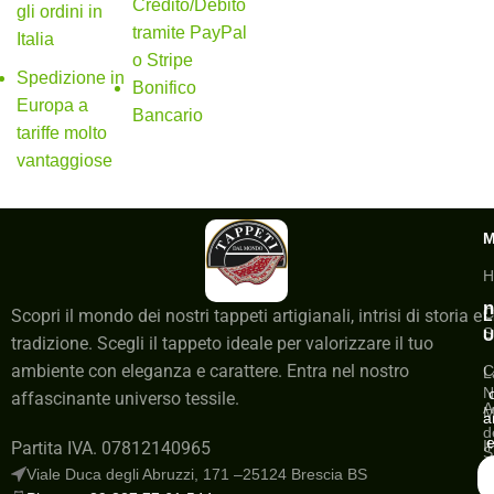
Credito/Debito
gli ordini in
tramite PayPal
Italia
o Stripe
Spedizione in
Bonifico
Europa a
Bancario
tariffe molto
vantaggiose
H
n
C
Scopri il mondo dei nostri tappeti artigianali, intrisi di storia e
L
S
U
tradizione. Scegli il tappeto ideale per valorizzare il tuo
ambiente con eleganza e carattere. Entra nel nostro
C
L
N
affascinante universo tessile.
A
M
a
d
e
I
Partita IVA. 07812140965
S
a
Viale Duca degli Abruzzi, 171 –25124 Brescia BS
G