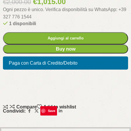
€
1,015.00
€
2,000.00
Ogni pezzo è unico. Verifica disponibilità su WhatsApp: +39
327 776 1544
1 disponibili
Aggiungi al carrello
Buy now
Paga con Carta di Credito/Debito
Compare
Add to wishlist
Condividi:
Save