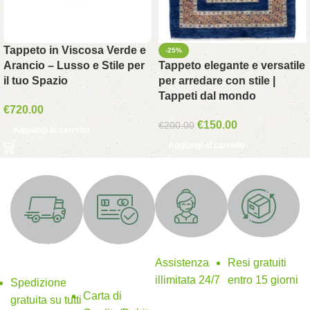
Tappeto in Viscosa Verde e
-25%
Arancio – Lusso e Stile per
Tappeto elegante e versatile
il tuo Spazio
per arredare con stile |
Tappeti dal mondo
€
720.00
€
150.00
€
200.00
Aggiungi al carrello
Aggiungi al carrello
Supporto 24/7
Resi gratuiti
SPEDIZIONE
Metodi di
GRATUITA
pagamento
Assistenza
Resi gratuiti
sicuri
illimitata 24/7
entro 15 giorni
Spedizione
Carta di
gratuita su tutti