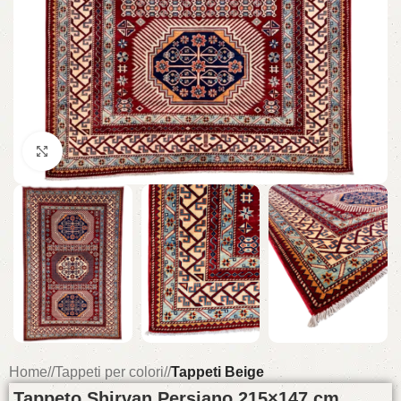
Click to enlarge
Home
/
Tappeti per colori
/
Tappeti Beige
Tappeto Shirvan Persiano 215×147 cm