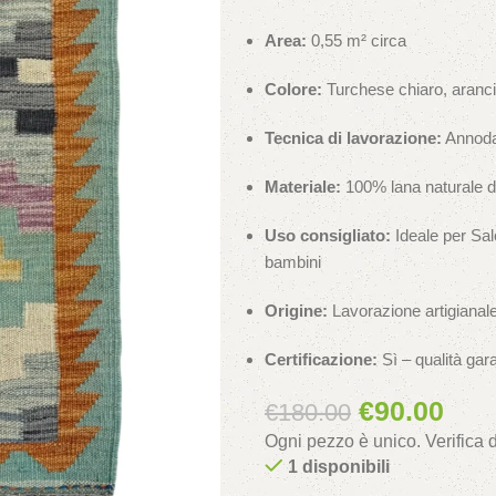
Area:
0,55 m² circa
Colore:
Turchese chiaro, arancion
Tecnica di lavorazione:
Annodat
Materiale:
100% lana naturale di 
Uso consigliato:
Ideale per Sal
bambini
Origine:
Lavorazione artigianale
Certificazione:
Sì – qualità gara
€
90.00
€
180.00
Ogni pezzo è unico. Verifica
1 disponibili