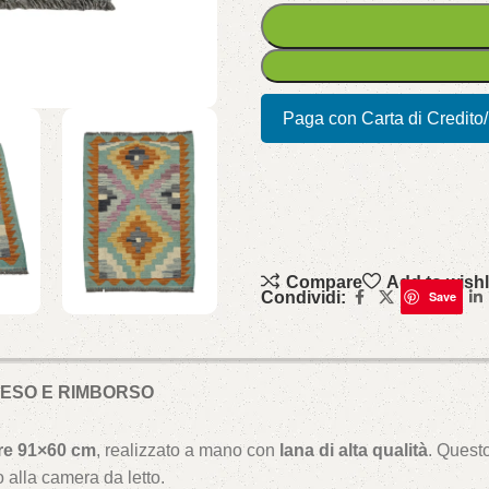
Paga con Carta di Credito
Compare
Add to wishl
Condividi:
Save
 RESO E RIMBORSO
are 91×60 cm
, realizzato a mano con
lana di alta qualità
. Quest
 alla camera da letto.