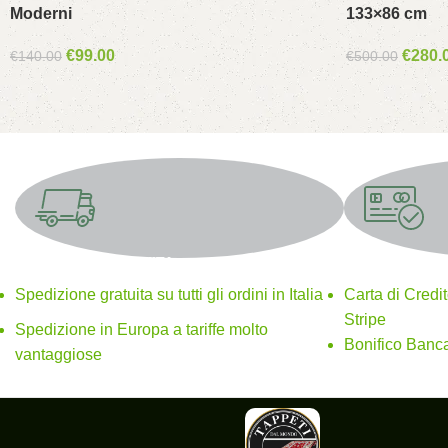
Moderni
133×86 cm
€
99.00
€
280.
€
140.00
€
500.00
SPEDIZIONE GRATUITA
Metodi di paga
Spedizione gratuita su tutti gli ordini in Italia
Carta di Credi
Stripe
Spedizione in Europa a tariffe molto
Bonifico Banca
vantaggiose