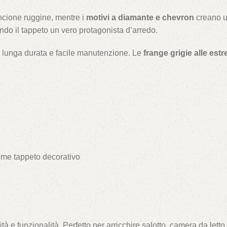
ncione ruggine, mentre i
motivi a diamante e chevron
creano un
do il tappeto un vero protagonista d’arredo.
ce lunga durata e facile manutenzione. Le
frange grigie alle estr
ome tappeto decorativo
tà e funzionalità. Perfetto per arricchire salotto, camera da letto,