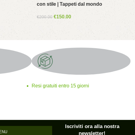
con stile | Tappeti dal mondo
€
150.00
€
200.00
Resi gratuiti
Resi gratuiti entro 15 giorni
Iscriviti ora alla nostra
ENU
newsletter!