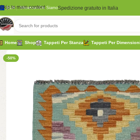
Skip to main content
Spedizione gratuito in Italia
EUR
Showroom
Chi Siamo
Home
Shop
Tappeti Per Stanza
Tappeti Per Dimension
-50%