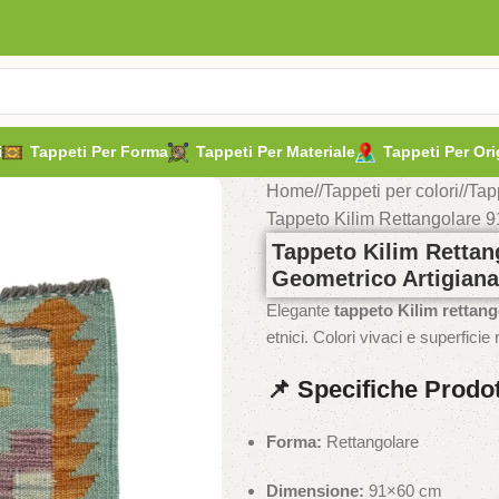
i
Tappeti Per Forma
Tappeti Per Materiale
Tappeti Per Ori
Home
/
Tappeti per colori
/
Tap
Tappeto Kilim Rettangolare 9
Tappeto Kilim Rettan
Geometrico Artigiana
Elegante
tappeto Kilim rettang
etnici. Colori vivaci e superfici
📌 Specifiche Prodo
Forma:
Rettangolare
Dimensione:
91×60 cm