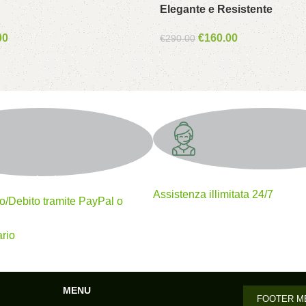
Elegante e Resistente
00
€
160.00
€
290.00
Supporto 24/7
mento sicuri
Assistenza illimitata 24/7
to/Debito tramite PayPal o
rio
MENU
FOOTER M