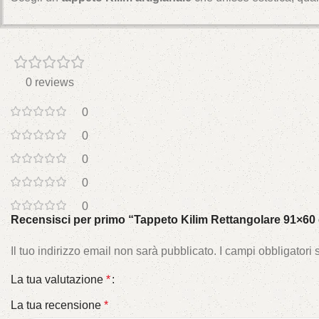
0 reviews
0
0
0
0
0
Recensisci per primo “Tappeto Kilim Rettangolare 91×60 
Il tuo indirizzo email non sarà pubblicato.
I campi obbligatori
La tua valutazione
*
La tua recensione
*