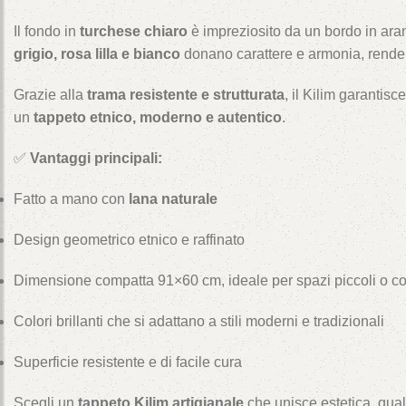
Il fondo in
turchese chiaro
è impreziosito da un bordo in ara
grigio, rosa lilla e bianco
donano carattere e armonia, renden
Grazie alla
trama resistente e strutturata
, il Kilim garantis
un
tappeto etnico, moderno e autentico
.
✅
Vantaggi principali:
Fatto a mano con
lana naturale
Design geometrico etnico e raffinato
Dimensione compatta 91×60 cm, ideale per spazi piccoli o c
Colori brillanti che si adattano a stili moderni e tradizionali
Superficie resistente e di facile cura
Scegli un
tappeto Kilim artigianale
che unisce estetica, quali