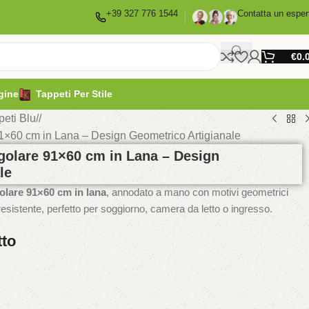
+39 327 776 1544
Contatta un esper
€
0.
gine
Tappeti Per Stile
peti Blu
/
1×60 cm in Lana – Design Geometrico Artigianale
golare 91×60 cm in Lana – Design
le
olare 91×60 cm in lana
, annodato a mano con motivi geometrici
e resistente, perfetto per soggiorno, camera da letto o ingresso.
tto